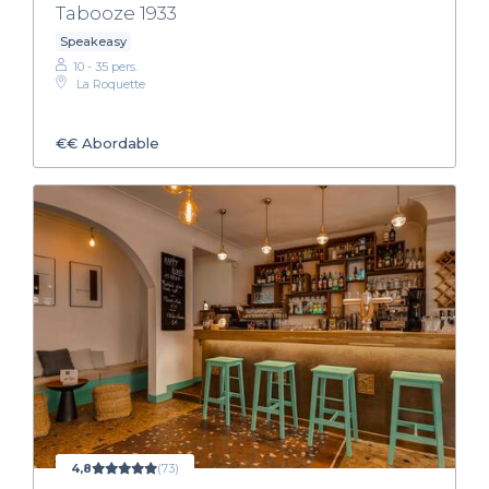
Tabooze 1933
Speakeasy
10 - 35 pers.
La Roquette
€€
Abordable
4,8
(73)