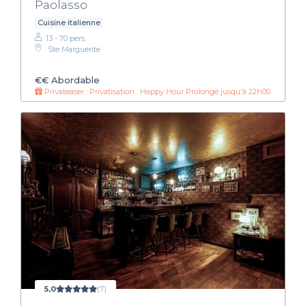
Paolasso
Cuisine italienne
13 - 70 pers.
Ste Marguerite
€€
Abordable
Privateaser : Privatisation : Happy Hour Prolongé jusqu'à 22h00
5,0
(7)