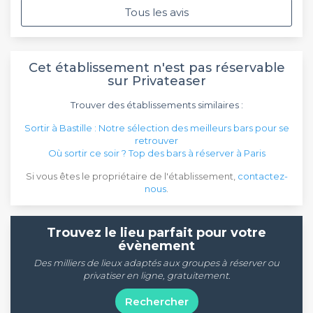
Merci l'Institut. Vous pouvez m'oublier. Cdt.
Tous les avis
Cet établissement n'est pas réservable
sur Privateaser
Trouver des établissements similaires :
Sortir à Bastille : Notre sélection des meilleurs bars pour se
retrouver
Où sortir ce soir ? Top des bars à réserver à Paris
Si vous êtes le propriétaire de l'établissement,
contactez-
nous
.
Trouvez le lieu parfait pour votre
évènement
Des milliers de lieux adaptés aux groupes à réserver ou
privatiser en ligne, gratuitement.
Rechercher