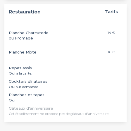
Restauration
Tarifs
Planche Charcuterie
14 €
ou Fromage
Planche Mixte
16 €
Repas assis
Oui à la carte.
Cocktails dînatoires
Oui sur demande
Planches et tapas
Oui
Gâteaux d'anniversaire
Cet établissement ne propose pas de gâteaux d'anniversaire