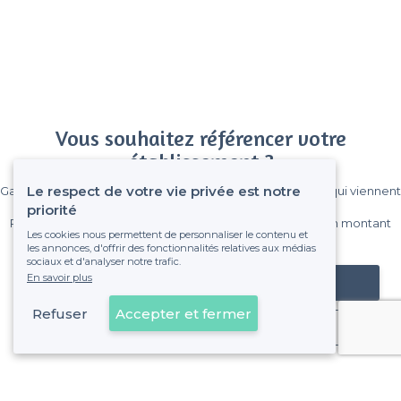
Vous souhaitez référencer votre
établissement ?
Le respect de votre vie privée est notre
Gagnez de nombreux clients parmi le million de visiteurs qui viennent
sur Privateaser chaque mois.
priorité
Pas de commissions et sans engagement, vous payez un montant
Les cookies nous permettent de personnaliser le contenu et
fixe sans risque de voir déraper la facture.
les annonces, d'offrir des fonctionnalités relatives aux médias
sociaux et d'analyser notre trafic.
En savoir plus
Référencer mon établissement
Refuser
Accepter et fermer
Déjà client