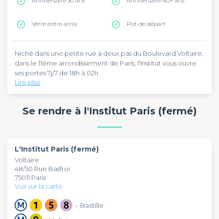
Anniversaire 30 ans
Anniversaire 40+ ans
Verre entre amis
Pot de départ
Niché dans une petite rue à deux pas du Boulevard Voltaire,
dans le 11ème arrondissement de Paris, l'Institut vous ouvre
ses portes 7j/7 de 18h à 02h.
Lire plus
Ce restaurant de type bistrot propose une cuisine à la
française aussi savoureuse que plaisante pour les yeux. Les
Se rendre à l'Institut Paris (fermé)
plats sont faits maison à partir de produits frais et la carte
s'adapte continuellement aux saisons, de quoi vous régaler
dans un cadre chaleureux qui donne envie d'y retourner
Réservez quelques tables ou privatisez l'établissement en
sans cesse. L'adresse vous réserve un happy hour
entier pour un anniversaire ou un afterwork original !
L'Institut Paris (fermé)
immanquable du mardi au samedi de 18h à 21h, profitez-en !
Voltaire
48/50 Rue Basfroi
75011 Paris
Voir sur la carte
- Bastille