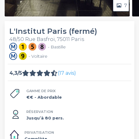
7
L'Institut Paris (fermé)
48/50 Rue Basfroi, 75011 Paris
- Bastille
- Voltaire
4,3/5
(17 avis)
GAMME DE PRIX
€€
- Abordable
RÉSERVATION
Jusqu’à 80 pers.
PRIVATISATION
Complète