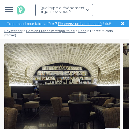
Quel type d'évènement
organisez-vous ?
✖
Trop chaud pour faire la fête ?
Réservez un bar climatisé
! ❄️🎉
Privateaser
Bars en France métropolitaine
Paris
L'Institut Paris
(fermé)