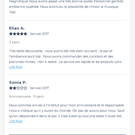
Magnifique! Nous avons passé une très bonne soirée. Personnel gentille,
ambiance superbe. Nous avons eu la possibilité de choisir la musique.
Top!
Elias A.
∙ Janvier 2017
3 pers.
Très belle découverte , nous avons été très bien accueilli , le bar et
l'ambiance sont top . Nous avons commander des cocktails et des
planches mixtes , rien à redire , Le service est rapide et les produits sont
Lire plus
de qualités. Je recommande vivement pour aller prendre un verre entre
amis.
Sonia P.
∙ Janvier 2017
Anniversaire ∙ 9 pers.
Nous sommes arrivés à l'Institut pour mon anniversaire et le responsable
nous a indiqué qu'il y aurait du monde. OK pas de soucis pour nous. Sauf
qu'en descendant dans le bar, il s'est avéré qu'aucune table n'avait été
Lire plus
retenu pour nous. Le responsable nous a laissé en plan pendant 15min. Il
nous évitait pour ne pas avoir à gérer le problème. Nous avons donc du
nous résoudre à partir pour ailleurs. Résultat mes 26 ans ont été gâché.