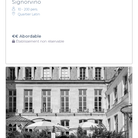
Signorvino
10 - 200 pers.
Quartier Latin
€€
Abordable
Établissement non réservable