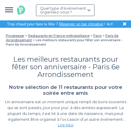
Quel type d'évènement
organisez-vous ?
✖
Trop chaud pour faire la fête ?
Réservez un bar climatisé
! ❄️🎉
Privateaser
Restaurants en France métropolitaine
Paris
Paris 6e
Arrondissement
Les meilleurs restaurants pour fêter son anniversaire -
Paris 6e Arrondissement
Les meilleurs restaurants pour
fêter son anniversaire - Paris 6e
Arrondissement
Notre sélection de 11 restaurants pour votre
soirée entre amis
Un anniversaire est un moment unique rempli de bons souvenirs
qui se sont passés, jour pour jour, à des années auparavant. La
plupart du temps, il est lié à une date de naissance, mais peut
également être organisé à l’occasion d’un autre événement
Lire plus
marquant. Ce
top restaurant pour un anniversaire dans le 6