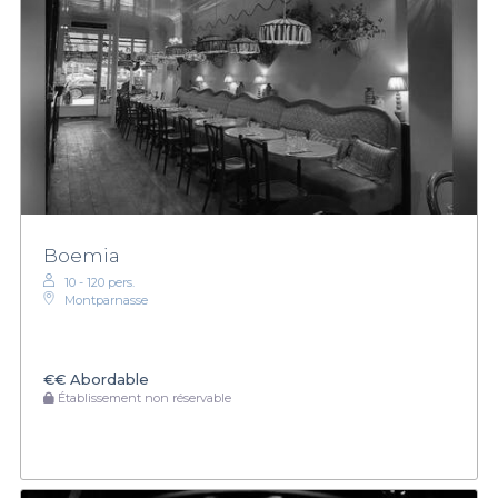
Boemia
10 - 120 pers.
Montparnasse
€€
Abordable
Établissement non réservable