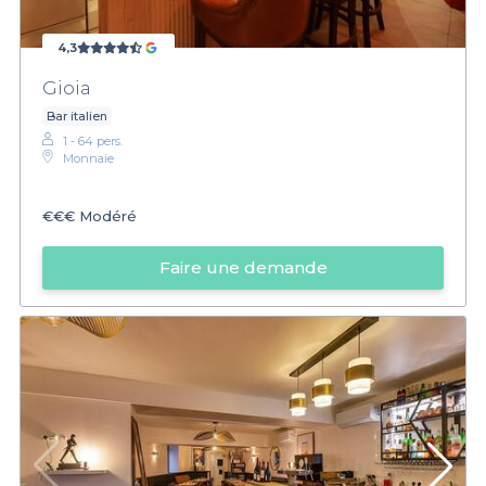
4,3
Gioia
Bar italien
1 - 64 pers.
Monnaie
€€€
Modéré
Faire une demande