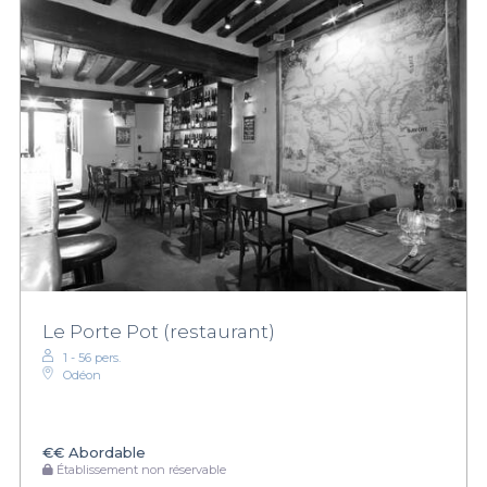
Le Porte Pot (restaurant)
1 - 56 pers.
Odéon
€€
Abordable
Établissement non réservable