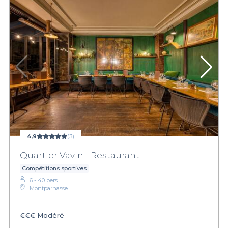
4,9
(3)
Quartier Vavin - Restaurant
Compétitions sportives
6 - 40 pers.
Montparnasse
€€€
Modéré