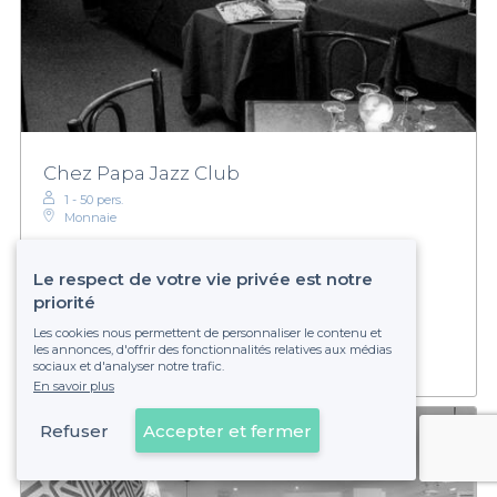
Chez Papa Jazz Club
1 - 50 pers.
Monnaie
Le respect de votre vie privée est notre
€€€
Modéré
priorité
Établissement non réservable
Les cookies nous permettent de personnaliser le contenu et
les annonces, d'offrir des fonctionnalités relatives aux médias
sociaux et d'analyser notre trafic.
En savoir plus
Refuser
Accepter et fermer
Voir sur la carte