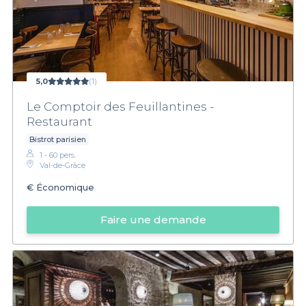
5,0
(1)
Le Comptoir des Feuillantines -
Restaurant
Bistrot parisien
1 - 60 pers.
Val-de-Grâce
€
Économique
Faire une demande