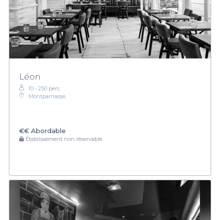
Léon
10 - 250 pers.
Montparnasse.
€€
Abordable
Établissement non réservable