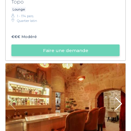
Topo
Lounge
1 - 174 pers.
Quartier latin
€€€
Modéré
Faire une demande