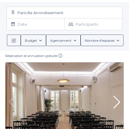
que vous aurez la chance de côtoyer en optant pour une
salle
pour team building à Paris 8
. Vous aurez des vues imprenables
sur des incontournables de la capitale, vous serez plongé dans
Paris 8e Arrondissement
un cadre idyllique et vous serez mis dans des conditions de rêve,
vous n’aurez plus aucune excuse pour ne pas profiter du
Date
Participants
moment. A travers diverses activités proposées sur place que
vous aurez choisies au préalable, un repas organisé par les
équipes de l’établissement choisi, un verre partagé avec les
Budget
Agencement
Nombre d'espaces
autres employés de votre entreprise, le team building peut
pointer son nez à tous les coins de rues, pour n’importe quelle
Réservation et annulation gratuite
occasion. Les
salles pour team building à Paris 8
vous
permettront de partager un moment de détente avec vos
collègues et vous allez adorer, parole de Privateaser. Si nos
offres ne vous conviennent pas, vous pourrez vous tourner vers
notre top des meilleures
salles à louer pour une séance de team
building
à Paris.