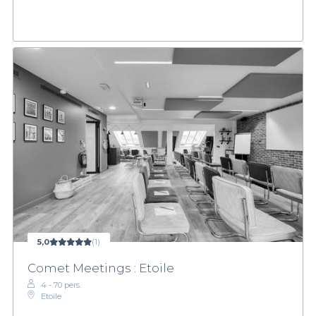
5,0
(1)
Comet Meetings : Etoile
4 - 70 pers.
Etoile