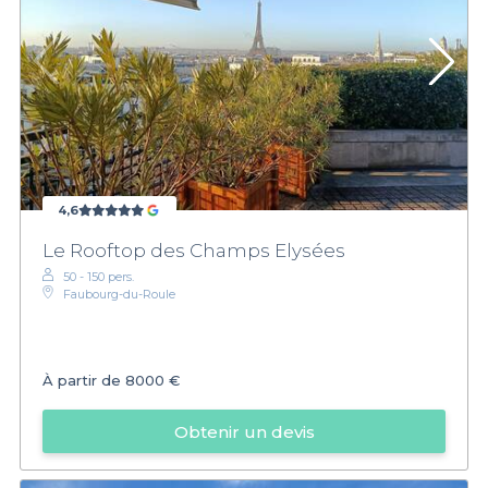
4,6
Le Rooftop des Champs Elysées
50 - 150 pers.
Faubourg-du-Roule
À partir de
8000 €
Obtenir un devis