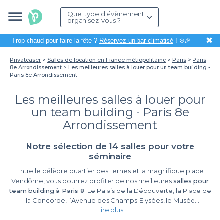
Quel type d'évènement
organisez-vous ?
✖
Trop chaud pour faire la fête ?
Réservez un bar climatisé
! ❄️🎉
Privateaser
Salles de location en France métropolitaine
Paris
Paris
8e Arrondissement
Les meilleures salles à louer pour un team building -
Paris 8e Arrondissement
Les meilleures salles à louer pour
un team building - Paris 8e
Arrondissement
Notre sélection de 14 salles pour votre
séminaire
Entre le célèbre quartier des Ternes et la magnifique place
Vendôme, vous pourrez profiter de nos meilleures
salles pour
team building à Paris 8
. Le Palais de la Découverte, la Place de
la Concorde, l’Avenue des Champs-Elysées, le Musée
Lire plus
Jacquemart-André, voilà les nombreux monuments parisiens