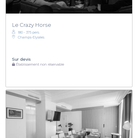
Le Crazy Horse
180 - 375 pers.
Champs-Elysées
Sur devis
Établissement non réservable