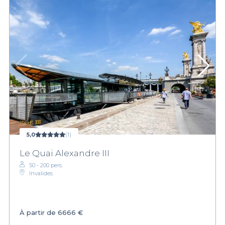
5,0
(1)
Le Quai Alexandre III
50 - 200 pers.
Invalides
À partir de
6666 €