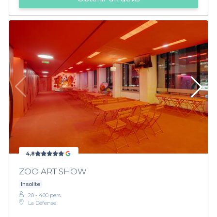
4,8
ZOO ART SHOW
Insolite
20 - 400 pers.
La Défense