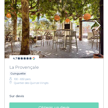
4,7
La Provençale
Guinguette
100 - 650 pers.
Quartier des Quinze-Vingts
Sur devis
Obtenir un devis