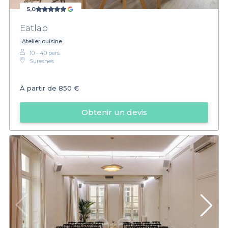
5,0
Eatlab
Atelier cuisine
10 - 40 pers.
Suresnes
À partir de
850 €
Obtenir un devis