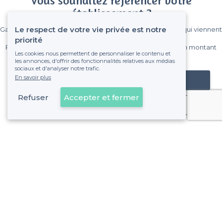
Vous souhaitez référencer votre
établissement ?
Le respect de votre vie privée est notre
Gagnez de nombreux clients parmi le million de visiteurs qui viennent
sur Privateaser chaque mois.
priorité
Pas de commissions et sans engagement, vous payez un montant
Les cookies nous permettent de personnaliser le contenu et
fixe sans risque de voir déraper la facture.
les annonces, d'offrir des fonctionnalités relatives aux médias
sociaux et d'analyser notre trafic.
En savoir plus
Référencer mon établissement
Refuser
Accepter et fermer
Déjà client
À propos de Privateaser
Privateaser Media
Privateaser en Espagne
Aide