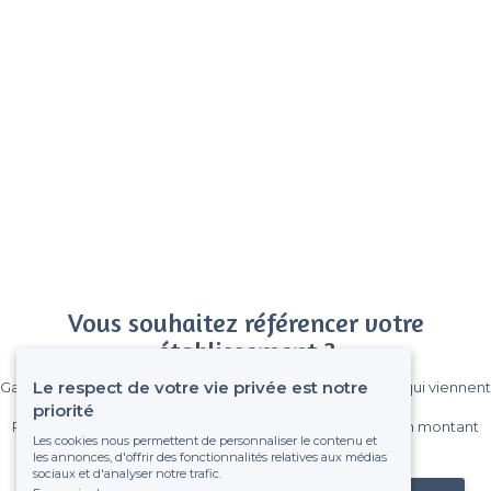
Vous souhaitez référencer votre
établissement ?
Le respect de votre vie privée est notre
Gagnez de nombreux clients parmi le million de visiteurs qui viennent
sur Privateaser chaque mois.
priorité
Pas de commissions et sans engagement, vous payez un montant
Les cookies nous permettent de personnaliser le contenu et
fixe sans risque de voir déraper la facture.
les annonces, d'offrir des fonctionnalités relatives aux médias
sociaux et d'analyser notre trafic.