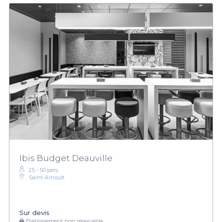
Ibis Budget Deauville
25 - 50 pers.
Saint-Arnoult
Sur devis
Établissement non réservable