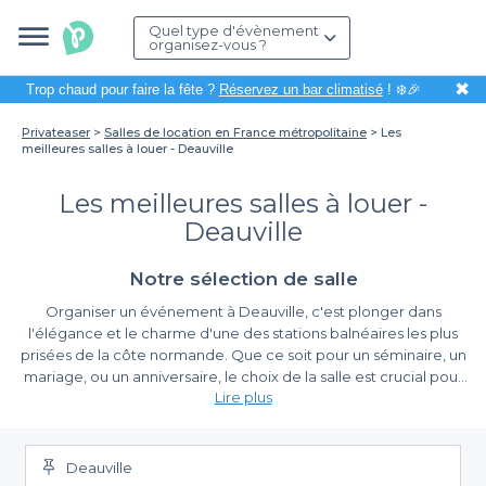
Quel type d'évènement
organisez-vous ?
✖
Trop chaud pour faire la fête ?
Réservez un bar climatisé
! ❄️🎉
Privateaser
Salles de location en France métropolitaine
Les
meilleures salles à louer - Deauville
Les meilleures salles à louer -
Deauville
Notre sélection de salle
Organiser un événement à Deauville, c'est plonger dans
l'élégance et le charme d'une des stations balnéaires les plus
prisées de la côte normande. Que ce soit pour un séminaire, un
mariage, ou un anniversaire, le choix de la salle est crucial pour
Lire plus
faire de votre événement un moment inoubliable.
La simplicité de réservation avec Privateaser
Deauville
Grâce à Privateaser, nous vous facilitons la tâche grâce à une