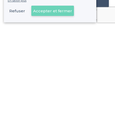
En savoir plus
Référencer mon établissement
Refuser
Accepter et fermer
Déjà client
Deauville - Alentours
<
Les meilleures salles à louer - Calvados
Deauville - Types d'évènements
Les meilleures salles à louer pour une soirée d’entreprise -
Les meilleures salles à louer pour une journée d’étude - De
Deauville - Types de lieux
Les meilleures salles à louer pas chères - Deauville