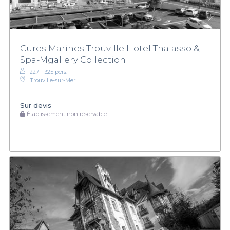
Cures Marines Trouville Hotel Thalasso &
Spa-Mgallery Collection
227 - 325 pers.
Trouville-sur-Mer
Sur devis
Établissement non réservable