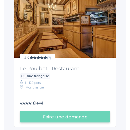
4,9
(7)
Le Poulbot - Restaurant
Cuisine française
1 - 120 pers.
Montmartre
€€€€
Élevé
Faire une demande