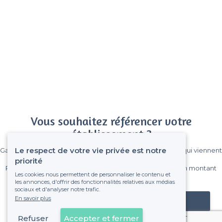
Vous souhaitez référencer votre
établissement ?
Le respect de votre vie privée est notre
Gagnez de nombreux clients parmi le million de visiteurs qui viennent
sur Privateaser chaque mois.
priorité
Pas de commissions et sans engagement, vous payez un montant
Les cookies nous permettent de personnaliser le contenu et
fixe sans risque de voir déraper la facture.
les annonces, d'offrir des fonctionnalités relatives aux médias
sociaux et d'analyser notre trafic.
En savoir plus
Référencer mon établissement
Refuser
Accepter et fermer