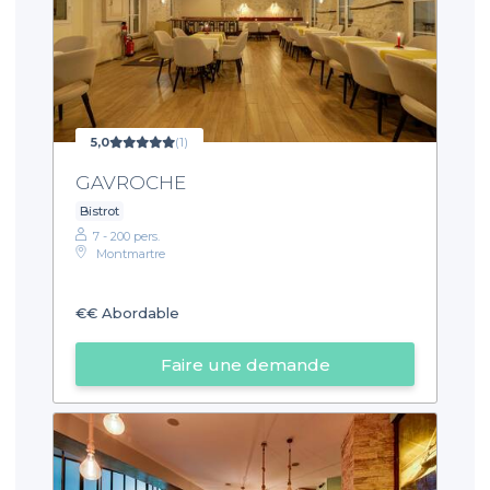
5,0
(1)
GAVROCHE
Bistrot
7 - 200 pers.
Montmartre
€€
Abordable
Faire une demande