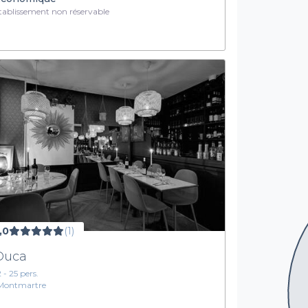
ablissement non réservable
,0
(1)
 Duca
2 - 25 pers.
Montmartre