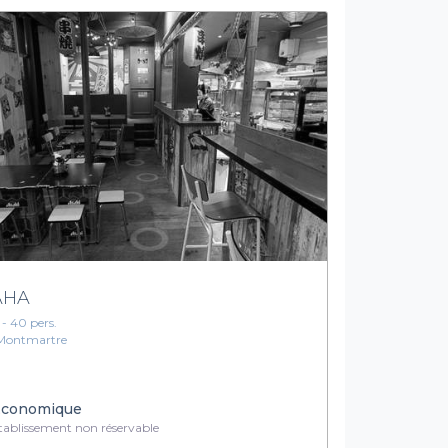
AHA
1 - 40 pers.
Montmartre
conomique
ablissement non réservable