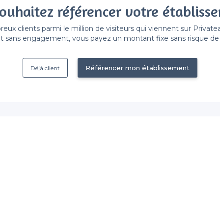
ouhaitez référencer votre établiss
x clients parmi le million de visiteurs qui viennent sur Privat
 sans engagement, vous payez un montant fixe sans risque de vo
Référencer mon établissement
Déjà client
Quartier de Clignancourt - T
<
Les meilleurs restaurants de groupe -
Les meilleurs restaurants en rooftop - 