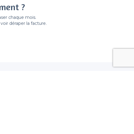
ement ?
easer chaque mois.
ir déraper la facture.
ypes de lieux
 Quartier de Clignancourt, Paris
Quartier de Clignancourt, Paris