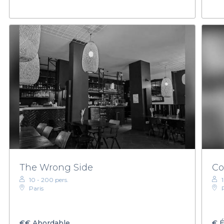
The Wrong Side
Co
10 - 200 pers.
Paris
€€
Abordable
€
É