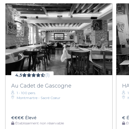
4,5
(1)
Au Cadet de Gascogne
H
1 - 100 pers.
Montmartre - Sacré Coeur
€€€€
Élevé
€
É
Établissement non réservable
Ét