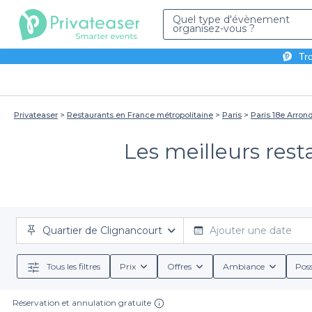
Quel type d'évènement
organisez-vous ?
Tro
Privateaser
Restaurants en France métropolitaine
Paris
Paris 18e Arro
Les meilleurs rest
Quartier de Clignancourt
Ajouter une date
Tous les filtres
Prix
Offres
Ambiance
Poss
Réservation et annulation gratuite