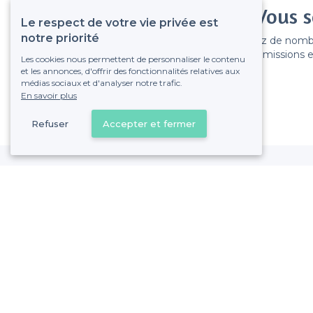
Vous s
Le respect de votre vie privée est
notre priorité
Gagnez de nombreu
Pas de commissions et
Les cookies nous permettent de personnaliser le contenu
et les annonces, d'offrir des fonctionnalités relatives aux
médias sociaux et d'analyser notre trafic.
En savoir plus
Refuser
Accepter et fermer
Quartier de Clignancourt - Alentours
<
Les meilleurs restaurants insolites - Paris 18e Arrondissement