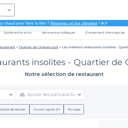
p chaud pour faire la fête ?
Réservez un bar climatisé
! ❄️🎉
Soirée entre amis
Verre entre collègues
Évènement d'entreprise
ndissement
Quartier de Clignancourt
Les meilleurs restaurants insolites - Quart
aurants insolites - Quartier de 
Notre sélection de restaurant
Ajouter des participants
ibilité de danser
Ouvert après 2h
Terrasse