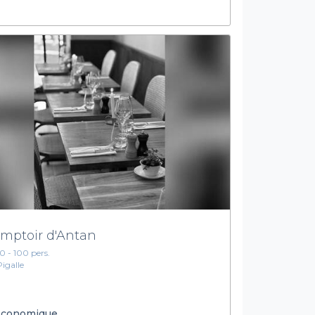
mptoir d'Antan
10 - 100 pers.
Pigalle
conomique