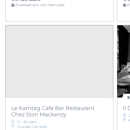
Établissement non réservable
Ét
5
Le Kamtag Cafe Bar Restaurant
Il
Chez Ston Mackenzy
10 - 80 pers.
Grandes-Carrières