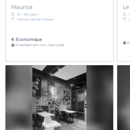
Maurice
Le
10 - 150 pers.
1
Centre-ville de Poitiers
€
Économique
Ét
Établissement non réservable