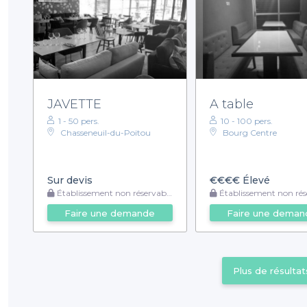
JAVETTE
A table
1 - 50 pers.
10 - 100 pers.
Chasseneuil-du-Poitou
Bourg Centre
Sur devis
€€€€
Élevé
Établissement non réservable
Établissement non rése
Faire une demande
Faire une deman
Plus de résultat