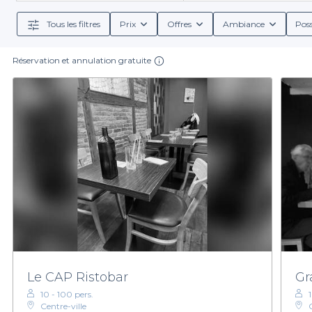
adaptés aux group
Tous les filtres
Prix
Offres
Ambiance
Poss
De plus, nous vous offrons des informations détail
recherchiez des options végétariennes, des plat
Réservation et annulation gratuite
Choisir Privateaser pour votre réservation à Poitiers,
notre équipe pour vous guider dans vos choix. Qu’i
déroul
N'attendez plus pour découvrir les meilleurs restau
Privateaser, or
Le CAP Ristobar
Gr
10 - 100 pers.
1
Centre-ville