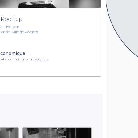
 Rooftop
10 - 150 pers.
Centre-ville de Poitiers
conomique
ablissement non réservable