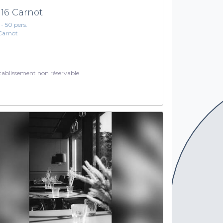
 16 Carnot
 - 50 pers.
Carnot
ablissement non réservable