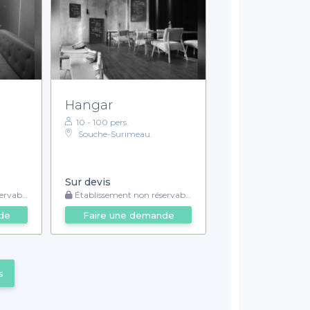
Hangar
10 - 100 pers.
Souche-Surimeau.
Sur devis
rvable
Établissement non réservable
de
Faire une demande
s