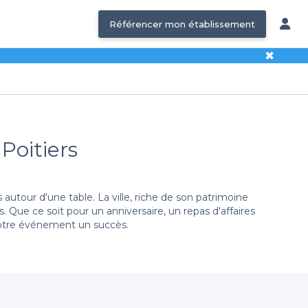
Référencer mon établissement
✖
Poitiers
autour d'une table. La ville, riche de son patrimoine
 Que ce soit pour un anniversaire, un repas d'affaires
 votre événement un succès.
rme vous propose une large sélection de restaurants
Vous trouverez des établissements proposant des menus