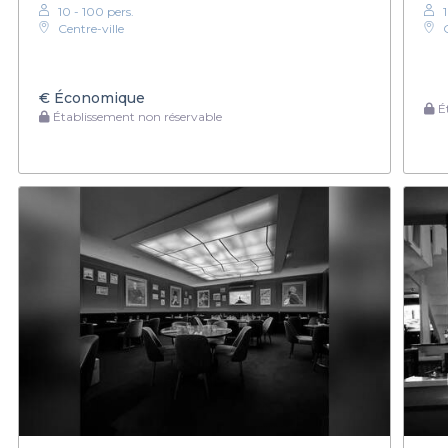
10 - 100 pers.
Centre-ville
€
Économique
Ét
Établissement non réservable