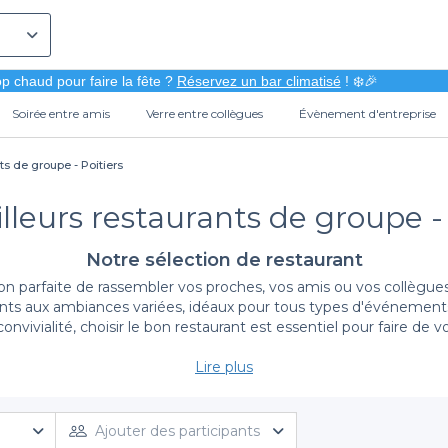
p chaud pour faire la fête ?
Réservez un bar climatisé
! ❄️🎉
Soirée entre amis
Verre entre collègues
Évènement d'entreprise
ts de groupe - Poitiers
lleurs restaurants de groupe - 
Notre sélection de restaurant
on parfaite de rassembler vos proches, vos amis ou vos collègues 
rants aux ambiances variées, idéaux pour tous types d'événements.
vivialité, choisir le bon restaurant est essentiel pour faire de
Lire plus
Réservez facilement avec Privateaser
urant de groupe à Poitiers devient un jeu d'enfant. Notre platefo
ermes de capacité d'accueil, de budget et de style culinaire. 
Ajouter des participants