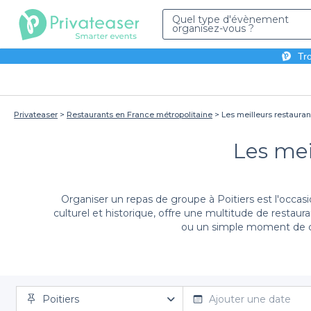
Quel type d'évènement
organisez-vous ?
Tro
Privateaser
Restaurants en France métropolitaine
Les meilleurs restauran
Les mei
Organiser un repas de groupe à Poitiers est l'occasi
culturel et historique, offre une multitude de restau
ou un simple moment de con
Grâce à Privateaser, la réservation de votre resta
Poitiers
soigneusement choisis, répondant à vos attentes en t
Ajouter une date