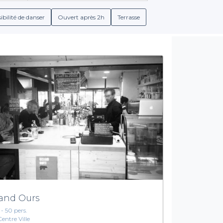
es, qu'il s'agisse de formules tout compris ou de spécialisatio
ibilité de danser
Ouvert après 2h
Terrasse
lées sur les conditions de réservation, afin que vous puissiez pl
s traditionnels ou des expériences culinaires plus innovantes, not
Profitez d'une expérience inoubliable
 c’est vous garantir une expérience mémorable. En plus d’accéder à
l s’agisse de la sélection des boissons, des astuces pour créer 
ement de votre repas, nous sommes là pour vous aider à chaque
rants de groupe à Poitiers. Explorez notre plateforme et choisiss
ganiser votre événement est non seulement facile, mais égaleme
and Ours
 - 50 pers.
Centre Ville