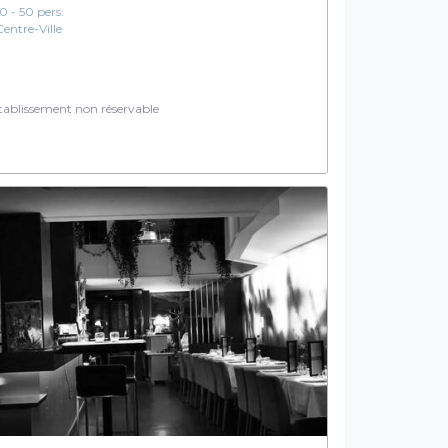
10 - 50 pers.
Centre-Ville
ablissement non réservable