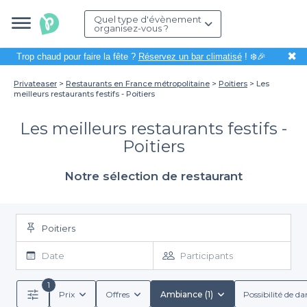
Quel type d'évènement
organisez-vous ?
✖
Trop chaud pour faire la fête ?
Réservez un bar climatisé
! ❄️🎉
Privateaser
Restaurants en France métropolitaine
Poitiers
Les
meilleurs restaurants festifs - Poitiers
Les meilleurs restaurants festifs -
Poitiers
Notre sélection de restaurant
Poitiers
Date
Participants
1
Prix
Offres
Ambiance (1)
Possibilité de da