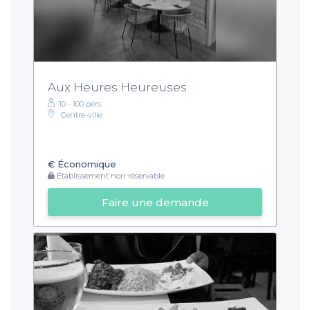
Aux Heures Heureuses
10 - 100 pers.
Centre-ville
€
Économique
Établissement non réservable
Faire une demande