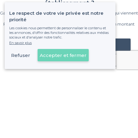
établissement ?
Le respect de votre vie privée est notre
Gagnez de nombreux clients parmi le million de visiteurs qui viennent
sur Privateaser chaque mois.
priorité
Pas de commissions et sans engagement, vous payez un montant
Les cookies nous permettent de personnaliser le contenu et
fixe sans risque de voir déraper la facture.
les annonces, d'offrir des fonctionnalités relatives aux médias
sociaux et d'analyser notre trafic.
En savoir plus
Référencer mon établissement
Refuser
Accepter et fermer
Déjà client
Poitiers - Types de lieux
<
Les meilleurs restaurants de groupe - Poitiers
À propos de Privateaser
Privateaser Media
Privateaser en Espagne