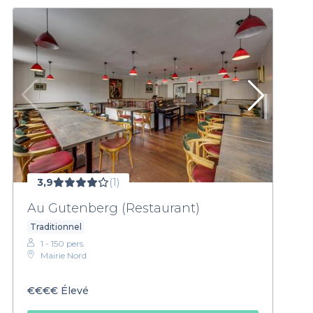
3,9
(1)
Au Gutenberg (Restaurant)
Traditionnel
1 - 150 pers.
Mairie Nord
€€€€
Élevé