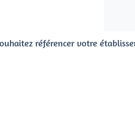
ouhaitez référencer votre établiss
x clients parmi le million de visiteurs qui viennent sur Privat
 sans engagement, vous payez un montant fixe sans risque de vo
Référencer mon établissement
Déjà client
Strasbourg - Types de lieux
u, Strasbourg
<
Top Restaurants de Groupe à Strasbour
Les meilleurs restaurants dansants - S