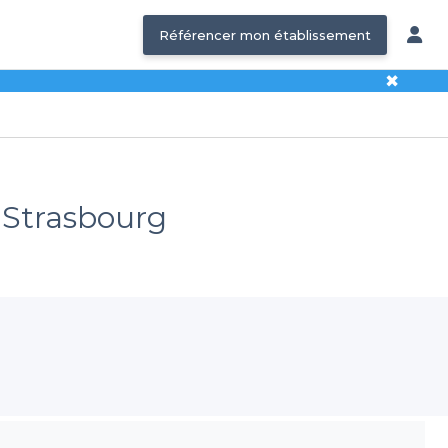
Référencer mon établissement
✖
- Strasbourg