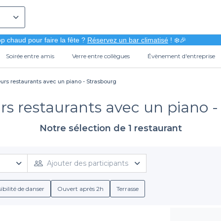
p chaud pour faire la fête ?
Réservez un bar climatisé
! ❄️🎉
Soirée entre amis
Verre entre collègues
Évènement d'entreprise
eurs restaurants avec un piano - Strasbourg
rs restaurants avec un piano 
Notre sélection de 1 restaurant
Ajouter des participants
ibilité de danser
Ouvert après 2h
Terrasse