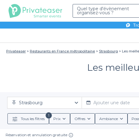
Quel type d'évènement
organisez-vous ?
Tro
Privateaser
Restaurants en France métropolitaine
Strasbourg
Les meill
Les meilleu
Strasbourg
Ajouter une date
1
Tous les filtres
Prix
Offres
Ambiance
Poss
Réservation et annulation gratuite