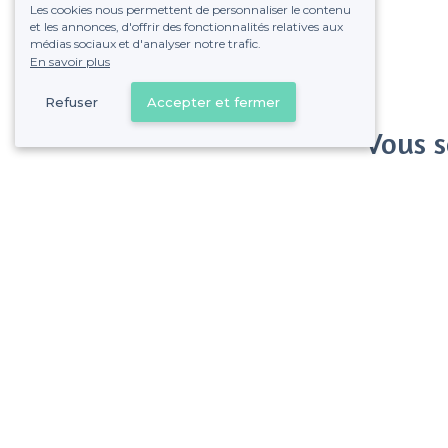
Les cookies nous permettent de personnaliser le contenu
et les annonces, d'offrir des fonctionnalités relatives aux
médias sociaux et d'analyser notre trafic.
En savoir plus
Refuser
Accepter et fermer
Vous s
Gagnez de nombreu
Pas de commissions et
Strasbourg - Alentours
>
Les meilleurs restaurants avec un piano - Bourse-Esplanade-Krutena
>
Les meilleurs restaurants avec un piano - Centre-Ville, Strasbourg