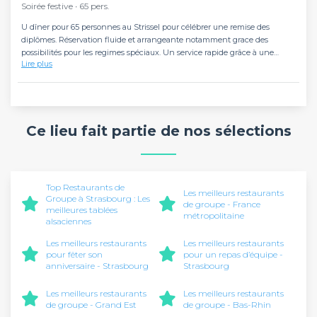
Soirée festive ∙ 65 pers.
U dîner pour 65 personnes au Strissel pour célébrer une remise des
diplômes. Réservation fluide et arrangeante notamment grace des
possibilités pour les regimes spéciaux. Un service rapide grâce à une
Lire plus
équipe dynamique et accueillante. Nous avons passé une très belle soirée,
merci à eux.
Ce lieu fait partie de nos sélections
Top Restaurants de
Les meilleurs restaurants
Groupe à Strasbourg : Les
de groupe - France
meilleures tablées
métropolitaine
alsaciennes
Les meilleurs restaurants
Les meilleurs restaurants
pour fêter son
pour un repas d’équipe -
anniversaire - Strasbourg
Strasbourg
Les meilleurs restaurants
Les meilleurs restaurants
de groupe - Grand Est
de groupe - Bas-Rhin