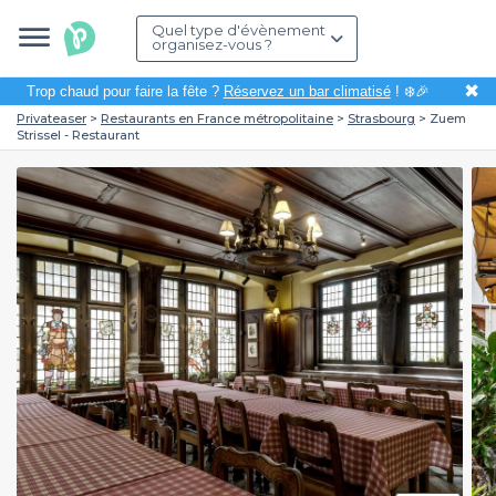
Quel type d'évènement
organisez-vous ?
✖
Trop chaud pour faire la fête ?
Réservez un bar climatisé
! ❄️🎉
Privateaser
Restaurants en France métropolitaine
Strasbourg
Zuem
Strissel - Restaurant