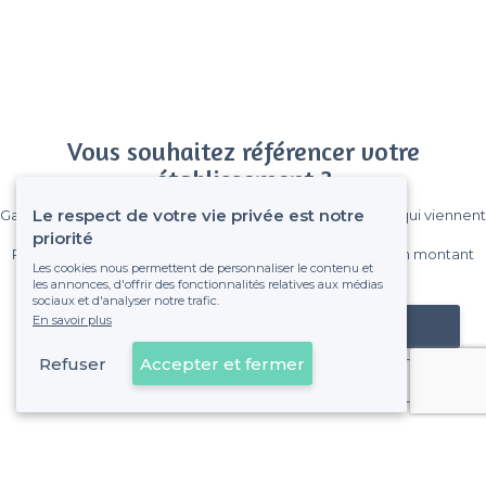
Vous souhaitez référencer votre
établissement ?
Le respect de votre vie privée est notre
Gagnez de nombreux clients parmi le million de visiteurs qui viennent
sur Privateaser chaque mois.
priorité
Pas de commissions et sans engagement, vous payez un montant
Les cookies nous permettent de personnaliser le contenu et
fixe sans risque de voir déraper la facture.
les annonces, d'offrir des fonctionnalités relatives aux médias
sociaux et d'analyser notre trafic.
En savoir plus
Référencer mon établissement
Refuser
Accepter et fermer
Déjà client