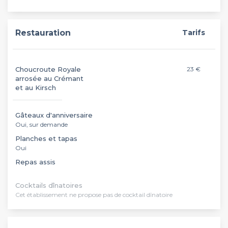
Restauration
Tarifs
Choucroute Royale
23 €
arrosée au Crémant
et au Kirsch
Gâteaux d'anniversaire
Oui, sur demande
Planches et tapas
Oui
Repas assis
Cocktails dînatoires
Cet établissement ne propose pas de cocktail dînatoire