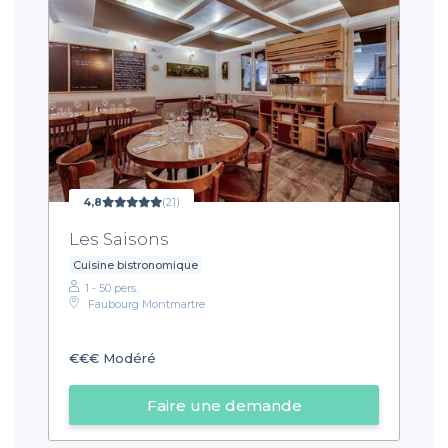
4,8
(21)
Les Saisons
Cuisine bistronomique
1 - 50 pers.
Faubourg Montmartre
€€€
Modéré
Faire une demande