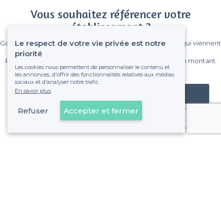
Vous souhaitez référencer votre
établissement ?
Le respect de votre vie privée est notre
Gagnez de nombreux clients parmi le million de visiteurs qui viennent
sur Privateaser chaque mois.
priorité
Pas de commissions et sans engagement, vous payez un montant
Les cookies nous permettent de personnaliser le contenu et
fixe sans risque de voir déraper la facture.
les annonces, d'offrir des fonctionnalités relatives aux médias
sociaux et d'analyser notre trafic.
En savoir plus
Référencer mon établissement
Refuser
Accepter et fermer
Déjà client
Paris 9e Arrondissement - Alentours
<
Les meilleurs restaurants avec un piano - Paris
>
Les meilleurs restaurants avec un piano - Quartier de la 