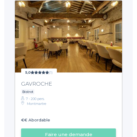
5,0
(1)
GAVROCHE
Bistrot
7 - 200 pers.
Montmartre
€€
Abordable
Faire une demande