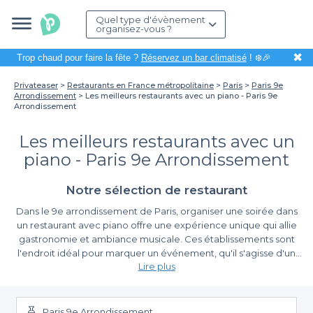
Quel type d'évènement
organisez-vous ?
✖
Trop chaud pour faire la fête ?
Réservez un bar climatisé
! ❄️🎉
Privateaser
Restaurants en France métropolitaine
Paris
Paris 9e
Arrondissement
Les meilleurs restaurants avec un piano - Paris 9e
Arrondissement
Les meilleurs restaurants avec un
piano - Paris 9e Arrondissement
Notre sélection de restaurant
Dans le 9e arrondissement de Paris, organiser une soirée dans
un restaurant avec piano offre une expérience unique qui allie
gastronomie et ambiance musicale. Ces établissements sont
l'endroit idéal pour marquer un événement, qu'il s'agisse d'un
Lire plus
anniversaire, d'un repas d'affaires ou d'une simple sortie entre
amis. Plonger dans une atmosphère conviviale où les notes de
Découvrez la facilité de réservation avec Privateaser
musique s'entremêlent aux saveurs des plats préparés avec soin
permet de créer des souvenirs mémorables.
Paris 9e Arrondissement