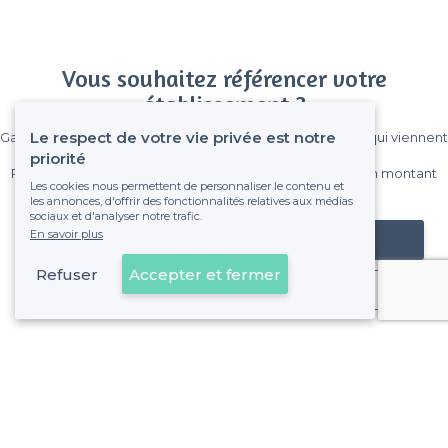
Vous souhaitez référencer votre
établissement ?
Le respect de votre vie privée est notre
Gagnez de nombreux clients parmi le million de visiteurs qui viennent
sur Privateaser chaque mois.
priorité
Pas de commissions et sans engagement, vous payez un montant
Les cookies nous permettent de personnaliser le contenu et
fixe sans risque de voir déraper la facture.
les annonces, d'offrir des fonctionnalités relatives aux médias
sociaux et d'analyser notre trafic.
En savoir plus
Référencer mon établissement
Refuser
Accepter et fermer
Déjà client
Bruxelles - Alentours
>
Les meilleurs restaurants avec un piano - Molenbeek-Sai