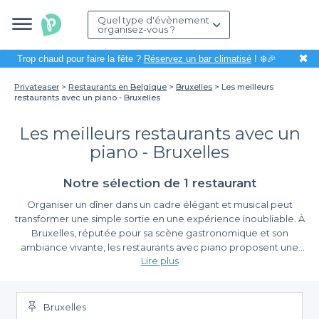
Quel type d'évènement
organisez-vous ?
✖
Trop chaud pour faire la fête ?
Réservez un bar climatisé
! ❄️🎉
Privateaser
Restaurants en Belgique
Bruxelles
Les meilleurs
restaurants avec un piano - Bruxelles
Les meilleurs restaurants avec un
piano - Bruxelles
Notre sélection de 1 restaurant
Organiser un dîner dans un cadre élégant et musical peut
transformer une simple sortie en une expérience inoubliable. À
Bruxelles, réputée pour sa scène gastronomique et son
ambiance vivante, les restaurants avec piano proposent une
Lire plus
atmosphère unique marquée par des performances musicales
envoûtantes. Que ce soit pour un repas romantique, une
Simplifiez votre réservation avec Privateaser
célébration ou un dîner d’affaires, ces établissements ajoutent
une touche de magie à votre soirée.
Bruxelles
Grâce à Privateaser, trouver un restaurant avec piano à Bruxelles