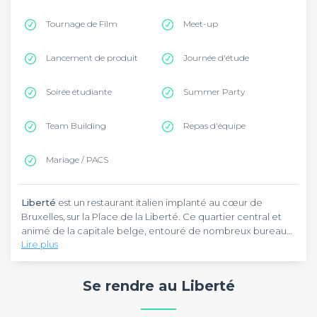
Tournage de Film
Meet-up
Lancement de produit
Journée d'étude
Soirée étudiante
Summer Party
Team Building
Repas d'équipe
Mariage / PACS
Liberté
est un restaurant italien implanté au cœur de
Bruxelles, sur la Place de la Liberté. Ce quartier central et
animé de la capitale belge, entouré de nombreux bureaux
Lire plus
et à deux pas de la Rue Royale, en fait une adresse
accessible à tous. Pour s'y rendre, la station de métro
Liberté
est un restaurant de cuisine régionale italienne,
Botanique (lignes 2 et 6) se trouve à quelques minutes à
spécialisé dans les recettes authentiques des Abruzzes.
Se rendre au Liberté
pied.
L'ambiance est familiale et chaleureuse, idéale pour un
repas de groupe. La carte propose des pâtes fraîches
maison, des antipasti généreux et des plats de saison, avec
Liberté
est réservable pour vos repas entre amis, repas