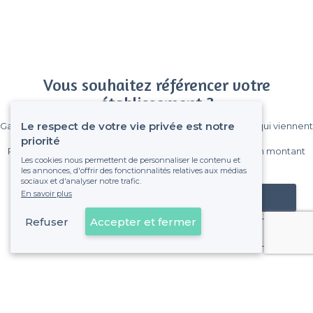
Vous souhaitez référencer votre
établissement ?
Le respect de votre vie privée est notre
Gagnez de nombreux clients parmi le million de visiteurs qui viennent
sur Privateaser chaque mois.
priorité
Pas de commissions et sans engagement, vous payez un montant
Les cookies nous permettent de personnaliser le contenu et
fixe sans risque de voir déraper la facture.
les annonces, d'offrir des fonctionnalités relatives aux médias
sociaux et d'analyser notre trafic.
En savoir plus
Référencer mon établissement
Refuser
Accepter et fermer
Déjà client