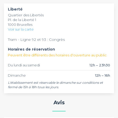
des options végétariennes, véganes, sans gluten et halal
entre collègues, anniversaires, fêtes de famille ou repas
Liberté
pour s'adapter à toutes les contraintes alimentaires.
d'affaires. Ce restaurant dispose d'espaces privatifs pour 20 à
Quartier des Libertés
40 personnes et propose un menu de groupe dès 15
Pl. de la Liberté 1
convives. Faites votre demande de réservation sur
1000 Bruxelles
Privateaser.
Voir sur la carte
Tram - Ligne 92 et 93 : Congrès
Horaires de réservation
Peuvent être différents des horaires d'ouverture au public
Du lundi au samedi
12h – 23h30
Dimanche
12h – 16h
L'établissement est réservable le dimanche sur conditions et 
fermé de 15h à 18h tous les jours.
Avis