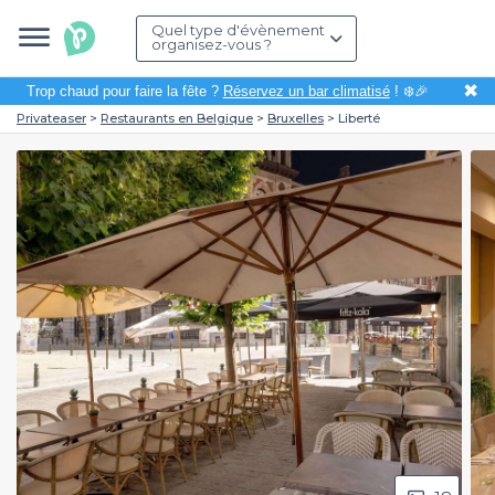
Quel type d'évènement
organisez-vous ?
✖
Trop chaud pour faire la fête ?
Réservez un bar climatisé
! ❄️🎉
Privateaser
Restaurants en Belgique
Bruxelles
Liberté