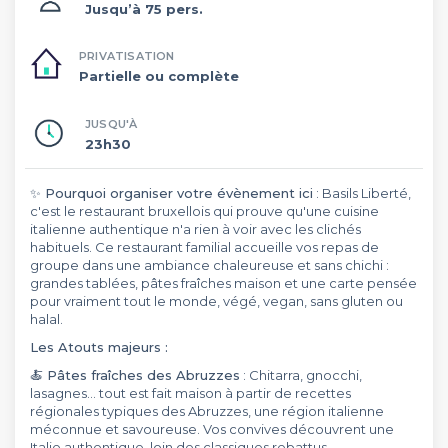
Jusqu’à 75 pers.
PRIVATISATION
Partielle ou complète
JUSQU'À
23h30
✨ Pourquoi organiser votre évènement ici
: Basils Liberté,
c'est le restaurant bruxellois qui prouve qu'une cuisine
italienne authentique n'a rien à voir avec les clichés
habituels. Ce restaurant familial accueille vos repas de
groupe dans une ambiance chaleureuse et sans chichi :
grandes tablées, pâtes fraîches maison et une carte pensée
pour vraiment tout le monde, végé, vegan, sans gluten ou
halal.
Les Atouts majeurs :
🍝 Pâtes fraîches des Abruzzes
: Chitarra, gnocchi,
lasagnes... tout est fait maison à partir de recettes
régionales typiques des Abruzzes, une région italienne
méconnue et savoureuse. Vos convives découvrent une
Italie authentique, loin des classiques rebattus.