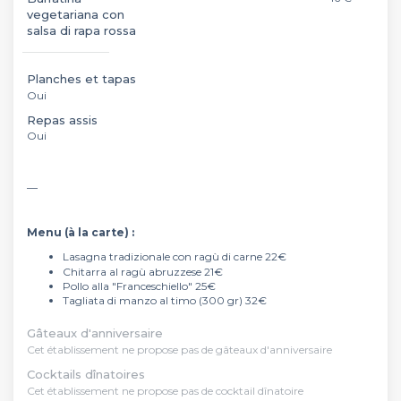
vegetariana con
salsa di rapa rossa
Planches et tapas
Oui
Repas assis
Oui
__
Menu (à la carte) :
Lasagna tradizionale con ragù di carne 22€
Chitarra al ragù abruzzese 21€
Pollo alla "Franceschiello" 25€
Tagliata di manzo al timo (300 gr) 32€
Gâteaux d'anniversaire
Cet établissement ne propose pas de gâteaux d'anniversaire
Cocktails dînatoires
Cet établissement ne propose pas de cocktail dînatoire