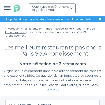
Quel type d'évènement
organisez-vous ?
✖
Trop chaud pour faire la fête ?
Réservez un bar climatisé
! ❄️🎉
Privateaser
Restaurants en France métropolitaine
Paris
Paris 9e
Arrondissement
Les meilleurs restaurants pas chers - Paris 9e
Arrondissement
Les meilleurs restaurants pas chers
- Paris 9e Arrondissement
Notre sélection de 3 restaurants
Organiser un événement dans le 9e arrondissement de Paris est
une excellente idée. Ce quartier dynamique, situé au cœur de la
capitale, est riche en activités culturelles et en lieux
emblématiques, tels que
les Grands Boulevards
,
l'Opéra Garnier
Lire plus
ou encore
le musée Grévin
. Que ce soit pour un anniversaire, un
dîner entre amis, ou une soirée d’entreprise, ce charmant
Simplifiez vos réservations avec Privateaser
arrondissement offre mille et une possibilités pour célébrer en
toute convivialité. Cependant, trouver un restaurant qualitatif
Paris 9e Arrondissement