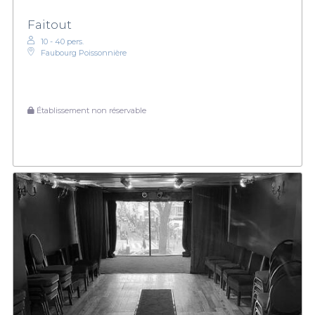
Faitout
10 - 40 pers.
Faubourg Poissonnière
Établissement non réservable