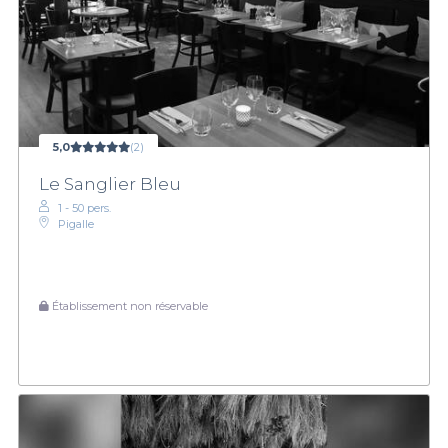
5,0
(2)
Le Sanglier Bleu
1 - 50 pers.
Pigalle
Établissement non réservable