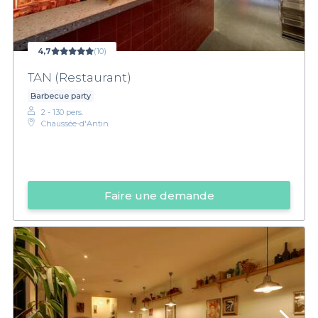
festives.
4,7
(10)
TAN (Restaurant)
Barbecue party
2 - 130 pers.
Chaussée-d'Antin
Faire une demande