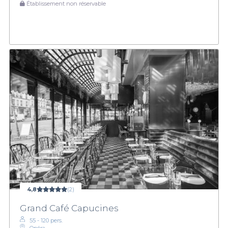
Établissement non réservable
4,8
(2)
Grand Café Capucines
55 - 120 pers.