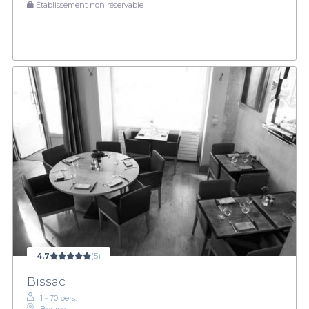
Établissement non réservable
4,7
(5)
Bissac
1 - 70 pers.