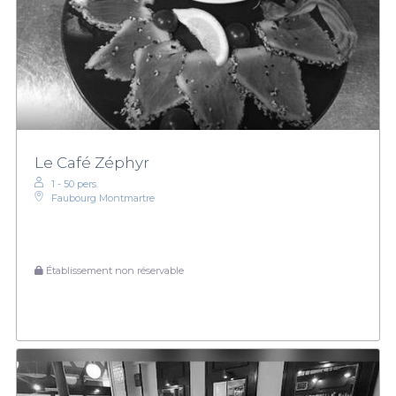
Le Café Zéphyr
1 - 50 pers.
Faubourg Montmartre
Établissement non réservable