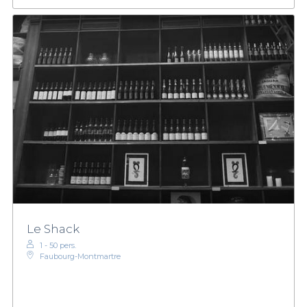
Le Shack
1 - 50 pers.
Faubourg-Montmartre