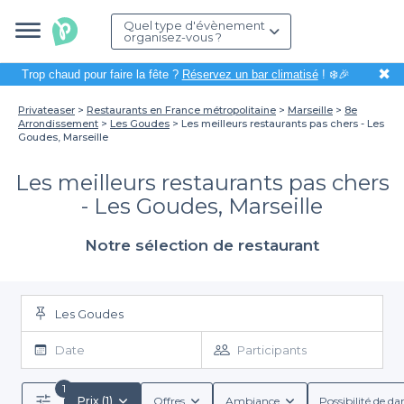
Quel type d'évènement
organisez-vous ?
✖
Trop chaud pour faire la fête ?
Réservez un bar climatisé
! ❄️🎉
Privateaser
Restaurants en France métropolitaine
Marseille
8e
Arrondissement
Les Goudes
Les meilleurs restaurants pas chers - Les
Goudes, Marseille
Les meilleurs restaurants pas chers
- Les Goudes, Marseille
Notre sélection de restaurant
Les Goudes
Date
Participants
1
Prix (1)
Offres
Ambiance
Possibilité de da