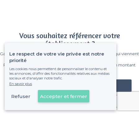
Vous souhaitez référencer votre
établissement ?
Le respect de votre vie privée est notre
Gagnez de nombreux clients parmi le million de visiteurs qui viennent
sur Privateaser chaque mois.
priorité
Pas de commissions et sans engagement, vous payez un montant
Les cookies nous permettent de personnaliser le contenu et
fixe sans risque de voir déraper la facture.
les annonces, d'offrir des fonctionnalités relatives aux médias
sociaux et d'analyser notre trafic.
En savoir plus
Référencer mon établissement
Refuser
Accepter et fermer
Déjà client
Les Goudes - Alentours