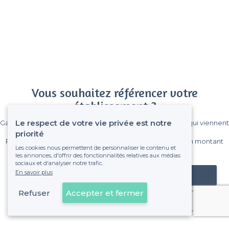
Vous souhaitez référencer votre
établissement ?
Le respect de votre vie privée est notre
Gagnez de nombreux clients parmi le million de visiteurs qui viennent
sur Privateaser chaque mois.
priorité
Pas de commissions et sans engagement, vous payez un montant
Les cookies nous permettent de personnaliser le contenu et
fixe sans risque de voir déraper la facture.
les annonces, d'offrir des fonctionnalités relatives aux médias
sociaux et d'analyser notre trafic.
En savoir plus
Référencer mon établissement
Refuser
Accepter et fermer
Déjà client