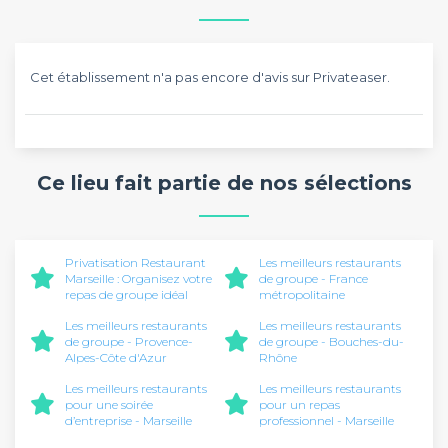
Cet établissement n'a pas encore d'avis sur Privateaser.
Ce lieu fait partie de nos sélections
Privatisation Restaurant
Les meilleurs restaurants
Marseille : Organisez votre
de groupe - France
repas de groupe idéal
métropolitaine
Les meilleurs restaurants
Les meilleurs restaurants
de groupe - Provence-
de groupe - Bouches-du-
Alpes-Côte d'Azur
Rhône
Les meilleurs restaurants
Les meilleurs restaurants
pour une soirée
pour un repas
d’entreprise - Marseille
professionnel - Marseille