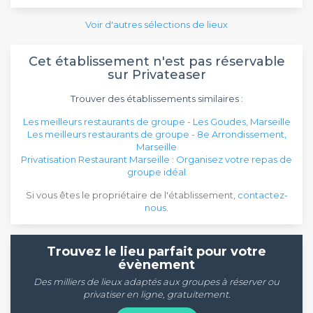
Voir d'autres sélections de lieux
Cet établissement n'est pas réservable
sur Privateaser
Trouver des établissements similaires :
Les meilleurs restaurants de groupe - Les Goudes, Marseille
Les meilleurs restaurants de groupe - 8e Arrondissement,
Marseille
Privatisation Restaurant Marseille : Organisez votre repas de
groupe idéal
Si vous êtes le propriétaire de l'établissement,
contactez-
nous
.
Trouvez le lieu parfait pour votre
évènement
Des milliers de lieux adaptés aux groupes à réserver ou
privatiser en ligne, gratuitement.