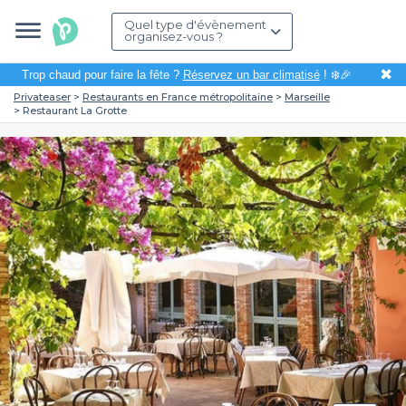
Quel type d'évènement
organisez-vous ?
✖
Trop chaud pour faire la fête ?
Réservez un bar climatisé
! ❄️🎉
Privateaser
Restaurants en France métropolitaine
Marseille
Restaurant La Grotte