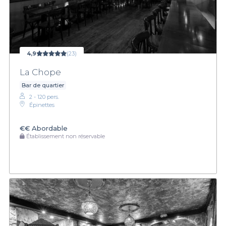
4,9
(23)
La Chope
Bar de quartier
2 - 120 pers.
Épinettes
€€
Abordable
Établissement non réservable