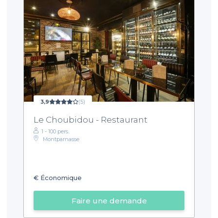
3,9
(5)
Le Choubidou - Restaurant
1 - 100 pers.
Montparnasse
€
Économique
Faire une demande