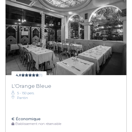
4,8
(1)
L'Orange Bleue
5 - 150 pers.
Pantin
€
Économique
Établissement non réservable