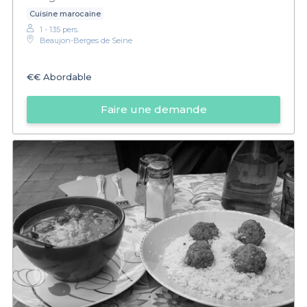
Cuisine marocaine
1 - 135 pers.
Beaujon-Berges de Seine
€€
Abordable
Faire une demande