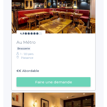
4,8
(2)
Au Métro
Brasserie
1 - 120 pers.
Plaisance
€€
Abordable
Faire une demande