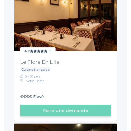
4,7
(3)
Le Flore En L'Ile
Cuisine française
5 - 30 pers.
Notre-Dame
€€€€
Élevé
Faire une demande