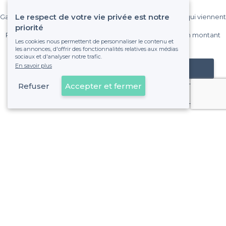
établissement ?
Le respect de votre vie privée est notre
Gagnez de nombreux clients parmi le million de visiteurs qui viennent
sur Privateaser chaque mois.
priorité
Pas de commissions et sans engagement, vous payez un montant
Les cookies nous permettent de personnaliser le contenu et
fixe sans risque de voir déraper la facture.
les annonces, d'offrir des fonctionnalités relatives aux médias
sociaux et d'analyser notre trafic.
En savoir plus
Référencer mon établissement
Refuser
Accepter et fermer
Déjà client
À propos de Privateaser
Privateaser Media
Privateaser en Espagne
Aide
Référencer mon établissement