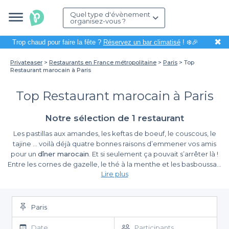
Quel type d'évènement
organisez-vous ?
✖
Trop chaud pour faire la fête ?
Réservez un bar climatisé
! ❄️🎉
Privateaser
Restaurants en France métropolitaine
Paris
Top
Restaurant marocain à Paris
Top Restaurant marocain à Paris
Notre sélection de 1 restaurant
Les pastillas aux amandes, les keftas de boeuf, le couscous, le
tajine … voilà déjà quatre bonnes raisons d’emmener vos amis
pour un
dîner marocain
. Et si seulement ça pouvait s’arrêter là !
Entre les cornes de gazelle, le thé à la menthe et les basboussas,
Lire plus
les délices sont peut-être encore plus nombreux au dessert.
Vous l’avez compris, on craque complètement pour la
cuisine
marocaine
, et on ne peut que vous encourager à
organiser ce
dîner
. Reste à savoir quel est le cadre le plus agréable, celui où la
Paris
cuisine est également irréprochable. Eh oui, vous avez la
responsabilité de l’organisation de cette soirée, pas le droit à
Date
Participants