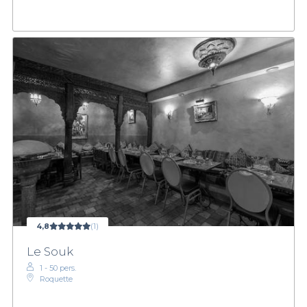
4,8
(1)
Le Souk
1 - 50 pers.
Roquette