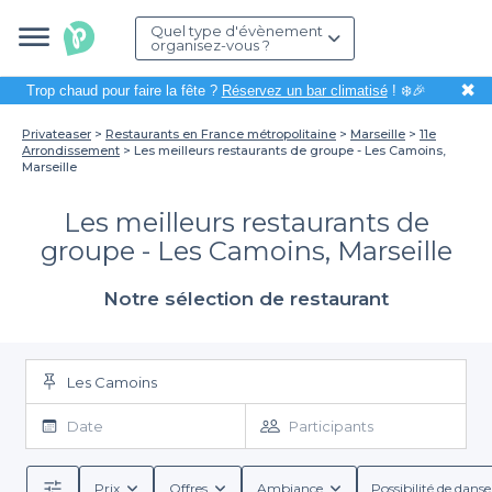
Quel type d'évènement
organisez-vous ?
✖
Trop chaud pour faire la fête ?
Réservez un bar climatisé
! ❄️🎉
Privateaser
Restaurants en France métropolitaine
Marseille
11e
Arrondissement
Les meilleurs restaurants de groupe - Les Camoins,
Marseille
Les meilleurs restaurants de
groupe - Les Camoins, Marseille
Notre sélection de restaurant
Les Camoins
Date
Participants
Prix
Offres
Ambiance
Possibilité de danse