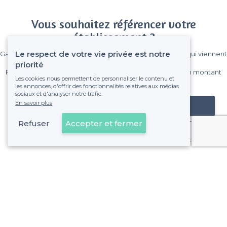
Vous souhaitez référencer votre
établissement ?
Le respect de votre vie privée est notre
Gagnez de nombreux clients parmi le million de visiteurs qui viennent
sur Privateaser chaque mois.
priorité
Pas de commissions et sans engagement, vous payez un montant
Les cookies nous permettent de personnaliser le contenu et
fixe sans risque de voir déraper la facture.
les annonces, d'offrir des fonctionnalités relatives aux médias
sociaux et d'analyser notre trafic.
En savoir plus
Référencer mon établissement
Refuser
Accepter et fermer
Déjà client
Les Camoins - Alentours
<
Les meilleurs restaurants de groupe - 11e Arrondissement, Marseille
Les Camoins - Types de lieux