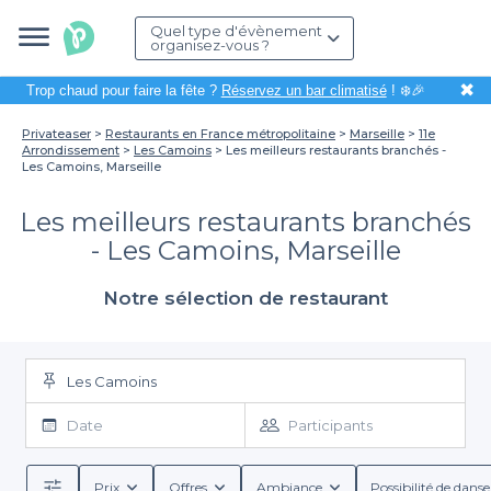
Quel type d'évènement
organisez-vous ?
✖
Trop chaud pour faire la fête ?
Réservez un bar climatisé
! ❄️🎉
Privateaser
Restaurants en France métropolitaine
Marseille
11e
Arrondissement
Les Camoins
Les meilleurs restaurants branchés -
Les Camoins, Marseille
Les meilleurs restaurants branchés
- Les Camoins, Marseille
Notre sélection de restaurant
Les Camoins
Date
Participants
Prix
Offres
Ambiance
Possibilité de danse