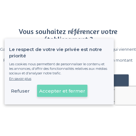
Vous souhaitez référencer votre
établissement ?
Le respect de votre vie privée est notre
Gagnez de nombreux clients parmi le million de visiteurs qui viennent
sur Privateaser chaque mois.
priorité
Pas de commissions et sans engagement, vous payez un montant
Les cookies nous permettent de personnaliser le contenu et
fixe sans risque de voir déraper la facture.
les annonces, d'offrir des fonctionnalités relatives aux médias
sociaux et d'analyser notre trafic.
En savoir plus
Référencer mon établissement
Refuser
Accepter et fermer
Déjà client
Les Camoins - Alentours
<
Les meilleurs restaurants branchés - 11e Arrondissement, Marseille