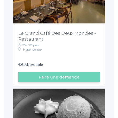
Le Grand Café Des Deux Mondes -
Restaurant
20 - 100 pers.
Hyper-centre
€€
Abordable
Faire une demande