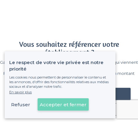
Vous souhaitez référencer votre
établissement ?
Le respect de votre vie privée est notre
Gagnez de nombreux clients parmi le million de visiteurs qui viennent
sur Privateaser chaque mois.
priorité
Pas de commissions et sans engagement, vous payez un montant
Les cookies nous permettent de personnaliser le contenu et
fixe sans risque de voir déraper la facture.
les annonces, d'offrir des fonctionnalités relatives aux médias
sociaux et d'analyser notre trafic.
En savoir plus
Référencer mon établissement
Refuser
Accepter et fermer
Déjà client