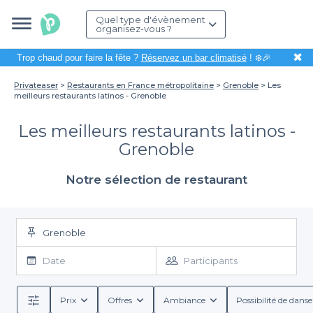
Quel type d'évènement
organisez-vous ?
✖
Trop chaud pour faire la fête ?
Réservez un bar climatisé
! ❄️🎉
Privateaser
Restaurants en France métropolitaine
Grenoble
Les
meilleurs restaurants latinos - Grenoble
Les meilleurs restaurants latinos -
Grenoble
Notre sélection de restaurant
Grenoble
Date
Participants
Prix
Offres
Ambiance
Possibilité de danse