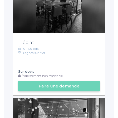
L' éclat
10 - 100 pers.
Cagnes-sur-Mer
Sur devis
Établissement non réservable
Faire une demande