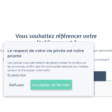
Vous souhaitez référencer votre
établissement ?
Le respect de votre vie privée est notre
Gagnez de nombreux clients parmi le million de visiteurs qui viennent
sur Privateaser chaque mois.
priorité
Pas de commissions et sans engagement, vous payez un montant
Les cookies nous permettent de personnaliser le contenu et
fixe sans risque de voir déraper la facture.
les annonces, d'offrir des fonctionnalités relatives aux médias
sociaux et d'analyser notre trafic.
En savoir plus
Référencer mon établissement
Refuser
Accepter et fermer
Déjà client