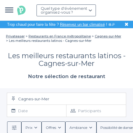
Quel type d'évènement
organisez-vous ?
✖
Trop chaud pour faire la fête ?
Réservez un bar climatisé
! ❄️🎉
Privateaser
Restaurants en France métropolitaine
Cagnes-sur-Mer
Les meilleurs restaurants latinos - Cagnes-sur-Mer
Les meilleurs restaurants latinos -
Cagnes-sur-Mer
Notre sélection de restaurant
Cagnes-sur-Mer
Date
Participants
Prix
Offres
Ambiance
Possibilité de danse