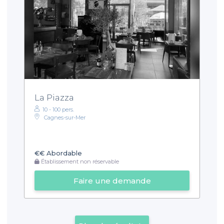
La Piazza
10 - 100 pers.
Cagnes-sur-Mer
€€
Abordable
Établissement non réservable
Faire une demande