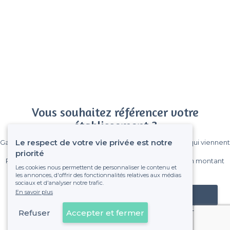
Vous souhaitez référencer votre
établissement ?
Le respect de votre vie privée est notre
Gagnez de nombreux clients parmi le million de visiteurs qui viennent
sur Privateaser chaque mois.
priorité
Pas de commissions et sans engagement, vous payez un montant
Les cookies nous permettent de personnaliser le contenu et
fixe sans risque de voir déraper la facture.
les annonces, d'offrir des fonctionnalités relatives aux médias
sociaux et d'analyser notre trafic.
En savoir plus
Référencer mon établissement
Refuser
Accepter et fermer
Déjà client