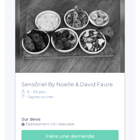
Sensôriel By Noëlle & David Faure
10 - 100 pers.
Cagnes-sur-Mer
Sur devis
Établissement non réservable
Faire une demande