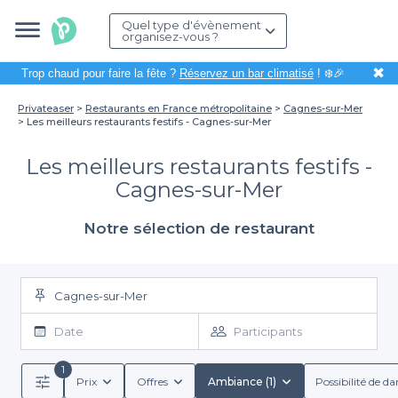
Quel type d'évènement
organisez-vous ?
✖
Trop chaud pour faire la fête ?
Réservez un bar climatisé
! ❄️🎉
Privateaser
Restaurants en France métropolitaine
Cagnes-sur-Mer
Les meilleurs restaurants festifs - Cagnes-sur-Mer
Les meilleurs restaurants festifs -
Cagnes-sur-Mer
Notre sélection de restaurant
Cagnes-sur-Mer
Date
Participants
1
Prix
Offres
Ambiance (1)
Possibilité de da