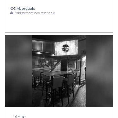
€€
Abordable
Établissement non réservable
L' éclat