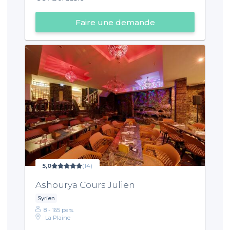
Faire une demande
5,0
(14)
Ashourya Cours Julien
Syrien
8 - 165 pers.
La Plaine