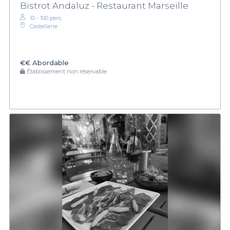
Bistrot Andaluz - Restaurant Marseille
10 - 100 pers.
Castellane
€€
Abordable
Établissement non réservable