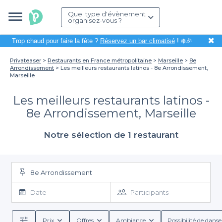
Quel type d'évènement
organisez-vous ?
✖
Trop chaud pour faire la fête ?
Réservez un bar climatisé
! ❄️🎉
Privateaser
Restaurants en France métropolitaine
Marseille
8e
Arrondissement
Les meilleurs restaurants latinos - 8e Arrondissement,
Marseille
Les meilleurs restaurants latinos -
8e Arrondissement, Marseille
Notre sélection de 1 restaurant
8e Arrondissement
Date
Participants
Prix
Offres
Ambiance
Possibilité de danse