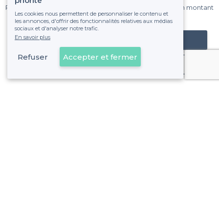
priorité
Pas de commissions et sans engagement, vous payez un montant
Les cookies nous permettent de personnaliser le contenu et
fixe sans risque de voir déraper la facture.
les annonces, d'offrir des fonctionnalités relatives aux médias
sociaux et d'analyser notre trafic.
En savoir plus
Référencer mon établissement
Refuser
Accepter et fermer
Déjà client
8e Arrondissement - Alentours
<
Les meilleurs restaurants latinos - Marseille
8e Arrondissement - Types de lieux
<
Les meilleurs restaurants de groupe - 8e Arrondissement, Marseille
Les meilleurs restaurants pas chers - 8e Arrondissement, M