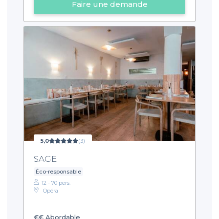
Faire une demande
5,0
(3)
SAGE
Éco-responsable
12 - 70 pers.
Opéra
€€
Abordable