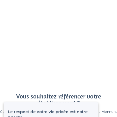
Vous souhaitez référencer votre
établissement ?
Le respect de votre vie privée est notre
Gagnez de nombreux clients parmi le million de visiteurs qui viennent
sur Privateaser chaque mois.