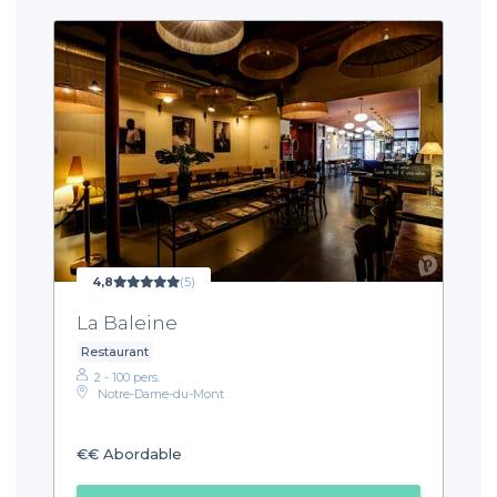
4,8
(5)
La Baleine
Restaurant
2 - 100 pers.
Notre-Dame-du-Mont
€€
Abordable