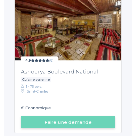
4,9
(8)
Ashourya Boulevard National
Cuisine syrienne
1 - 75 pers.
Saint-Charles
€
Économique
Faire une demande