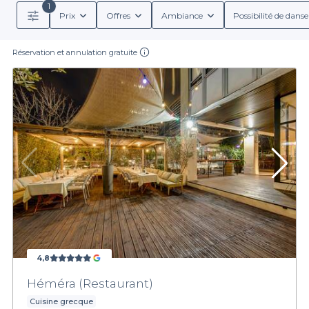
1
Prix
Offres
Ambiance
Possibilité de danse
Réservation et annulation gratuite
4,8
Héméra (Restaurant)
Cuisine grecque