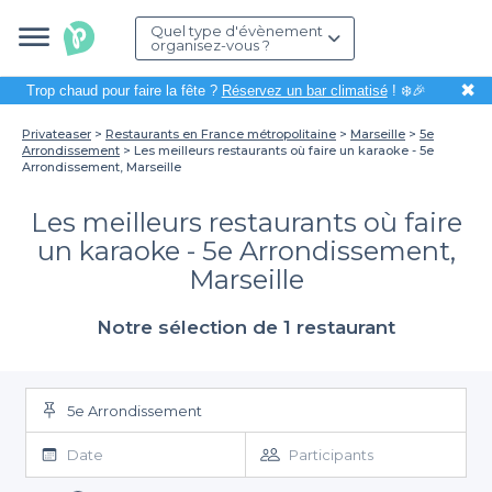
Quel type d'évènement
organisez-vous ?
✖
Trop chaud pour faire la fête ?
Réservez un bar climatisé
! ❄️🎉
Privateaser
Restaurants en France métropolitaine
Marseille
5e
Arrondissement
Les meilleurs restaurants où faire un karaoke - 5e
Arrondissement, Marseille
Les meilleurs restaurants où faire
un karaoke - 5e Arrondissement,
Marseille
Notre sélection de 1 restaurant
5e Arrondissement
Date
Participants