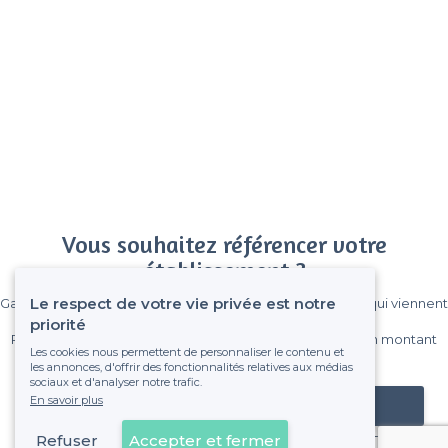
Vous souhaitez référencer votre
établissement ?
Le respect de votre vie privée est notre
Gagnez de nombreux clients parmi le million de visiteurs qui viennent
sur Privateaser chaque mois.
priorité
Pas de commissions et sans engagement, vous payez un montant
Les cookies nous permettent de personnaliser le contenu et
fixe sans risque de voir déraper la facture.
les annonces, d'offrir des fonctionnalités relatives aux médias
sociaux et d'analyser notre trafic.
En savoir plus
Référencer mon établissement
Refuser
Accepter et fermer