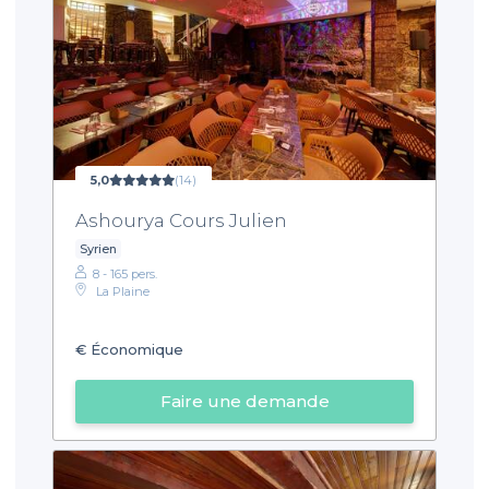
5,0
(14)
Ashourya Cours Julien
Syrien
8 - 165 pers.
La Plaine
€
Économique
Faire une demande