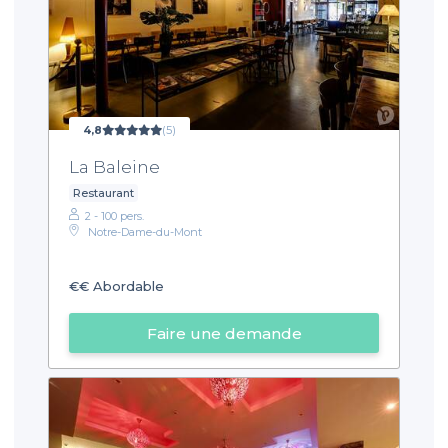
4,8
(5)
La Baleine
Restaurant
2 - 100 pers.
Notre-Dame-du-Mont
€€
Abordable
Faire une demande