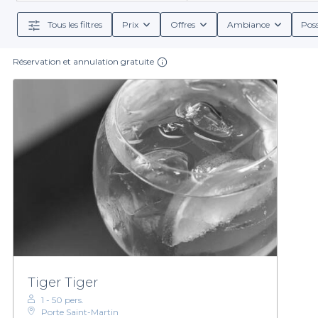
ou encore de plats végétariens, ces restaurants ont de
Tous les filtres
Prix
Offres
Ambiance
Poss
Réservation et annulation gratuite
Réserver une table dans l'un de ces restaurants est
avec des informations détaillées sur les conditions de r
comparer les différents lieux et choisir celui qui cor
a 
Pour vos prochaines sorties au cœur de la capitale, n'
par l’un de ces établissements qui sauront allier conv
Tiger Tiger
1 - 50 pers.
Porte Saint-Martin