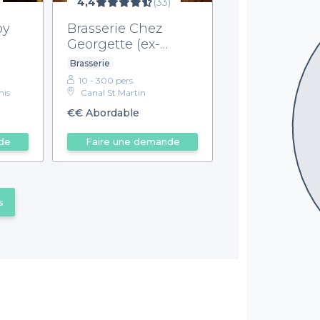
4,4
(33)
by
Brasserie Chez
Georgette (ex-
Bonjour Bichat)
Brasserie
10 - 300 pers.
nis
Canal St Martin
€€
Abordable
de
Faire une demande
s