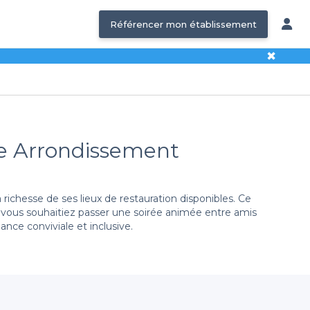
Référencer mon établissement
✖
10e Arrondissement
ichesse de ses lieux de restauration disponibles. Ce
Que vous souhaitiez passer une soirée animée entre amis
ance conviviale et inclusive.
expériences. Nous vous avons listé ces établissements,
 française traditionnelle, de spécialités internationales