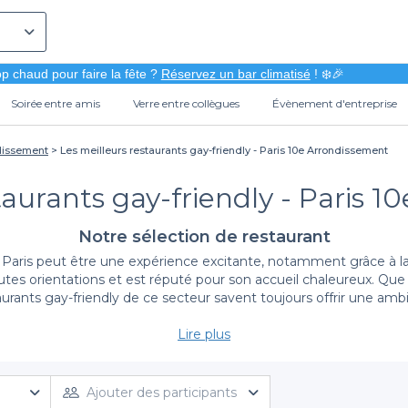
p chaud pour faire la fête ?
Réservez un bar climatisé
! ❄️🎉
Soirée entre amis
Verre entre collègues
Évènement d'entreprise
ndissement
Les meilleurs restaurants gay-friendly - Paris 10e Arrondissement
taurants gay-friendly - Paris 
Notre sélection de restaurant
Paris peut être une expérience excitante, notamment grâce à la r
de toutes orientations et est réputé pour son accueil chaleureux. 
aurants gay-friendly de ce secteur savent toujours offrir une ambi
Lire plus
Une diversité de choix
rondissement, vous vous ouvrez à un vaste éventail de mets et d'
et à la satisfaction de leurs clients. Que vous soyez fan de cuisine
Ajouter des participants