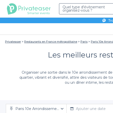
Quel type d'évènement
organisez-vous ?
Tro
Privateaser
Restaurants en France métropolitaine
Paris
Paris 10e Arro
Les meilleurs res
Organiser une sortie dans le 10e arrondissement de 
quartier, vibrant et diversifié, attire des visiteurs 
ou un dîner intime, les rest
En choisissant les restaurants gay-friendly du 10e ar
Paris 10e Arrondissement
qui portent tous une attention particulière à l'accueil 
Ajouter une date