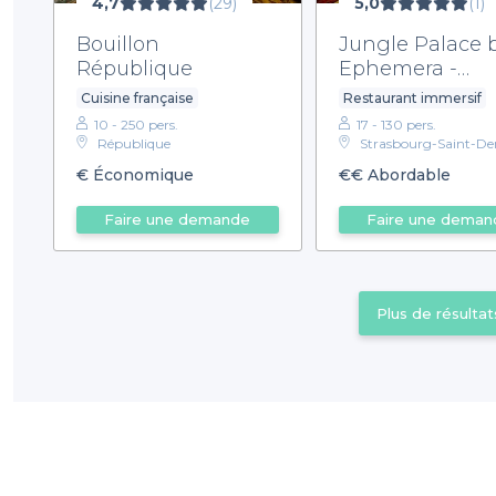
4,7
(29)
5,0
(1)
Bouillon
Jungle Palace 
République
Ephemera -
Restaurant
Cuisine française
Restaurant immersif
10 - 250 pers.
17 - 130 pers.
République
Strasbourg-Saint-De
€
Économique
€€
Abordable
Faire une demande
Faire une deman
Plus de résultat