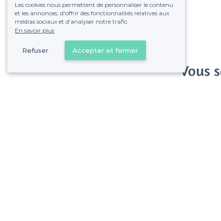
Les cookies nous permettent de personnaliser le contenu
et les annonces, d'offrir des fonctionnalités relatives aux
médias sociaux et d'analyser notre trafic.
En savoir plus
Refuser
Accepter et fermer
Vous s
Gagnez de nombreu
Pas de commissions et
Sèvres - Types de lieux
<
Les meilleurs restaurants de groupe - Sèvres
Les meilleurs restaurants dansants - Sèvres