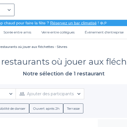
p chaud pour faire la fête ?
Réservez un bar climatisé
! ❄️🎉
Soirée entre amis
Verre entre collègues
Évènement d'entreprise
restaurants où jouer aux fléchettes - Sèvres
 restaurants où jouer aux fléch
Notre sélection de 1 restaurant
Ajouter des participants
ibilité de danser
Ouvert après 2h
Terrasse