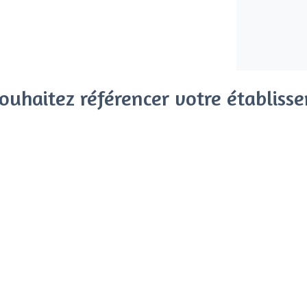
ouhaitez référencer votre établiss
x clients parmi le million de visiteurs qui viennent sur Privat
 sans engagement, vous payez un montant fixe sans risque de vo
Référencer mon établissement
Déjà client