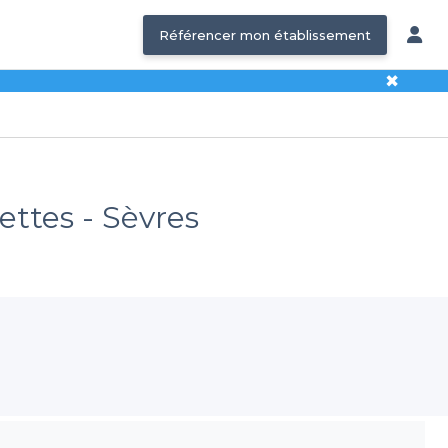
Référencer mon établissement
✖
ettes - Sèvres