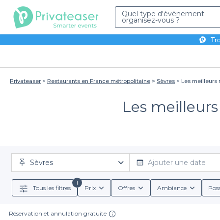
Quel type d'évènement
organisez-vous ?
Tro
Privateaser
Restaurants en France métropolitaine
Sèvres
Les meilleurs 
Les meilleurs
Sèvres
Ajouter une date
1
Tous les filtres
Prix
Offres
Ambiance
Poss
Réservation et annulation gratuite