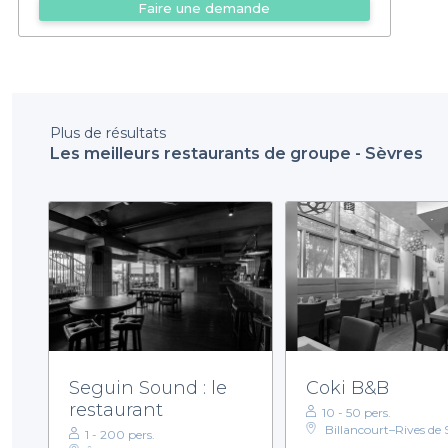
Faire une demande
Plus de résultats
Les meilleurs restaurants de groupe - Sèvres
Seguin Sound : le
Coki B&B
restaurant
10 - 50 pers.
Billancourt–Rives de 
1 - 200 pers.