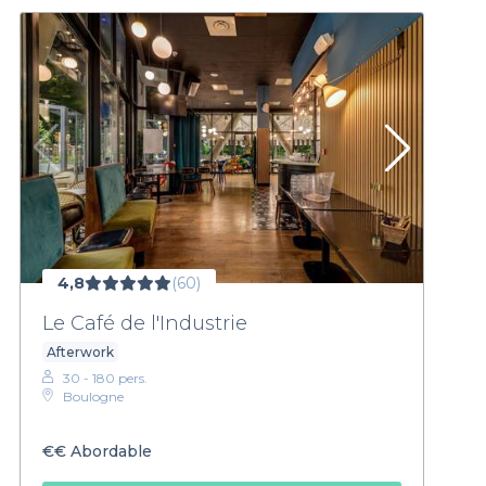
4,8
(60)
Le Café de l'Industrie
Afterwork
30 - 180 pers.
Boulogne
€€
Abordable