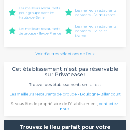
Les meilleurs restaurants
Les meilleurs restaurants
pour groupe dans les
dansants - Île-de-France
Hauts-de-Seine
Les meilleurs restaurants
Les meilleurs restaurants
dansants - Seine-et-
de groupe - Île-de-France
Marne
Voir d'autres sélections de lieux
Cet établissement n'est pas réservable
sur Privateaser
Trouver des établissements similaires :
Les meilleurs restaurants de groupe - Boulogne-Billancourt
Si vous êtes le propriétaire de l'établissement,
contactez-
nous
.
Trouvez le lieu parfait pour votre