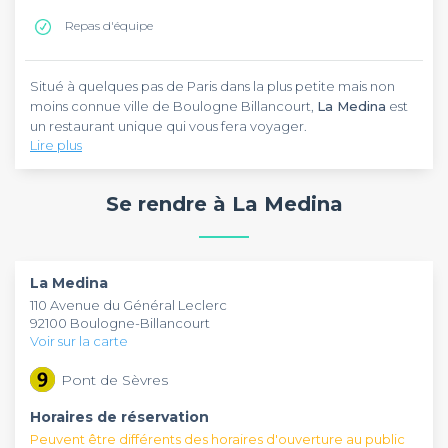
Repas d'équipe
Situé à quelques pas de Paris dans la plus petite mais non
moins connue ville de Boulogne Billancourt,
La Medina
est
un restaurant unique qui vous fera voyager.
Lire plus
Cet établissement aux spécialités culinaires marocaines. La
cuisine traditionnelle propose des plats généreux comme
Se rendre à La Medina
des tajines, couscous, ou encore des grillades authentiques
d'Afrique du Nord.
La décoration des locaux contemporaine et chaleureuse
mettra en lumière des objets de l'artisanat marocain. Venez
La Medina
découvrir l'ambiance familiale véhiculée par ce restaurant.
110 Avenue du Général Leclerc
92100 Boulogne-Billancourt
Si les épices ne vous font pas peur et que vous êtes attirés
Voir sur la carte
par la culture du Maroc, venez privatiser
La Medina
Pont de Sèvres
Horaires de réservation
Peuvent être différents des horaires d'ouverture au public