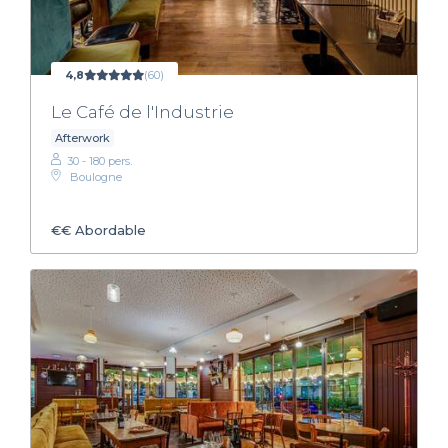
4,8
(60)
Le Café de l'Industrie
Afterwork
30 - 180 pers.
Boulogne
€€
Abordable