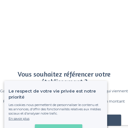
Vous souhaitez référencer votre
établissement ?
Le respect de votre vie privée est notre
Gagnez de nombreux clients parmi le million de visiteurs qui viennent
sur Privateaser chaque mois.
priorité
Pas de commissions et sans engagement, vous payez un montant
Les cookies nous permettent de personnaliser le contenu et
fixe sans risque de voir déraper la facture.
les annonces, d'offrir des fonctionnalités relatives aux médias
sociaux et d'analyser notre trafic.
En savoir plus
Référencer mon établissement