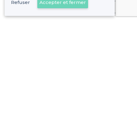
Refuser
Accepter et fermer
Déjà client
À propos de Privateaser
Privateaser Media
Privateaser en Espagne
Aide
Référencer mon établissement
Politique de protection des données
Conditions générales d'utilisation
Nous contacter