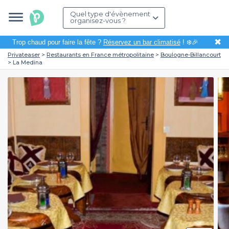
Quel type d'évènement
organisez-vous ?
✖
Trop chaud pour faire la fête ?
Réservez un bar climatisé
! ❄️🎉
Privateaser
Restaurants en France métropolitaine
Boulogne-Billancourt
La Medina