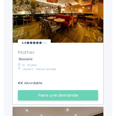
4,6
(14)
Mother
Brasserie
10 - 50 pers.
Vaillant - Marcel Sembat
€€
Abordable
Faire une demande