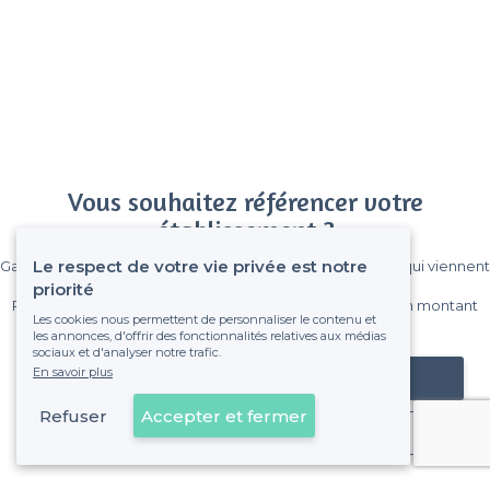
Vous souhaitez référencer votre
établissement ?
Le respect de votre vie privée est notre
Gagnez de nombreux clients parmi le million de visiteurs qui viennent
sur Privateaser chaque mois.
priorité
Pas de commissions et sans engagement, vous payez un montant
Les cookies nous permettent de personnaliser le contenu et
fixe sans risque de voir déraper la facture.
les annonces, d'offrir des fonctionnalités relatives aux médias
sociaux et d'analyser notre trafic.
En savoir plus
Référencer mon établissement
Refuser
Accepter et fermer
Déjà client