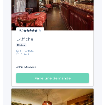
5,0
(3)
L'Affiche
Bistrot
5 - 100 pers.
Auteuil
€€€
Modéré
Faire une demande