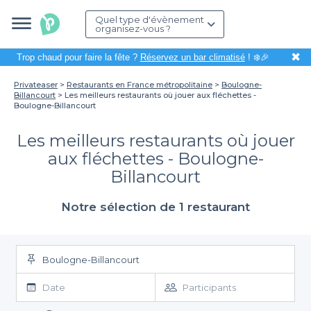
Quel type d'évènement
organisez-vous ?
✖
Trop chaud pour faire la fête ?
Réservez un bar climatisé
! ❄️🎉
Privateaser
Restaurants en France métropolitaine
Boulogne-
Billancourt
Les meilleurs restaurants où jouer aux fléchettes -
Boulogne-Billancourt
Les meilleurs restaurants où jouer
aux fléchettes - Boulogne-
Billancourt
Notre sélection de 1 restaurant
Boulogne-Billancourt
Date
Participants