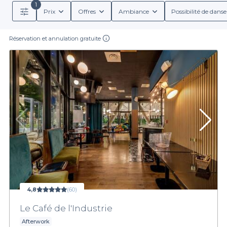
1
Prix
Offres
Ambiance
Possibilité de danse
Réservation et annulation gratuite
4,8
(60)
Le Café de l'Industrie
Afterwork