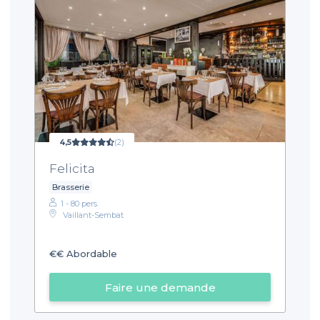
4,5
(2)
Felicita
Brasserie
1 - 80 pers.
Vaillant-Sembat
€€
Abordable
Faire une demande