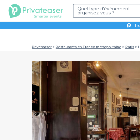
Quel type d'évènement
organisez-vous ?
Tro
Privateaser
Restaurants en France métropolitaine
Paris
L