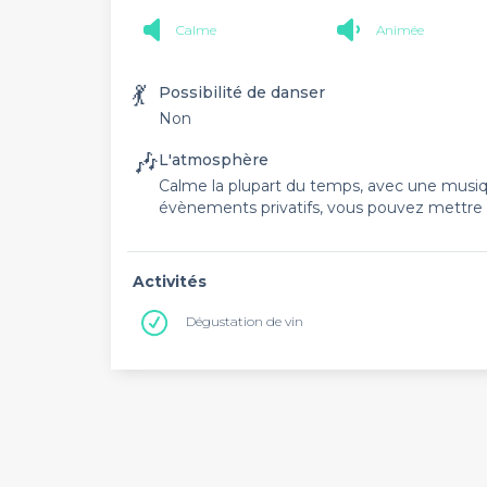
Calme
Animée
💃
Possibilité de danser
Non
🎶
L'atmosphère
Calme la plupart du temps, avec une musiq
évènements privatifs, vous pouvez mettre
Activités
Dégustation de vin