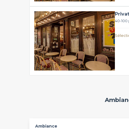
Priva
40-100
Sélectio
Ambianc
Ambiance