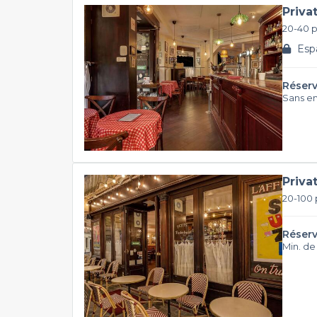
Priva
20-40 
Espa
Réserv
Sans e
Priva
20-100
Réserv
Min. de