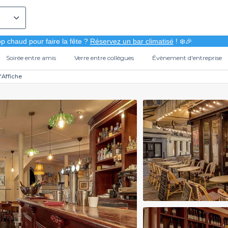
p chaud pour faire la fête ?
Réservez un bar climatisé
! ❄️🎉
Soirée entre amis
Verre entre collègues
Évènement d'entreprise
'Affiche