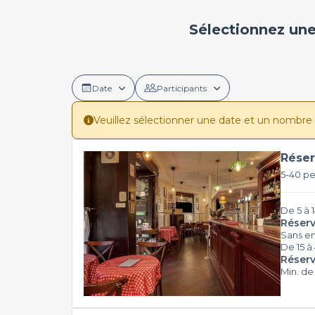
Sélectionnez une
Date
Participants
Veuillez sélectionner une date et un nombre de 
Réser
5-40 p
De 5 à 
Réserv
Sans e
De 15 à
Réserv
Min. de