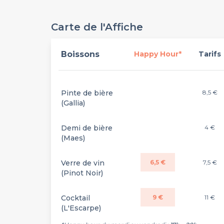
Carte de l'Affiche
Boissons
Happy Hour*
Tarifs
Pinte de bière
8,5 €
(Gallia)
Demi de bière
4 €
(Maes)
Verre de vin
6,5 €
7,5 €
(Pinot Noir)
Cocktail
9 €
11 €
(L'Escarpe)