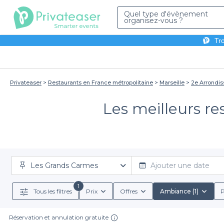
Quel type d'évènement
organisez-vous ?
Tro
Privateaser
Restaurants en France métropolitaine
Marseille
2e Arrondi
Les meilleurs re
Les Grands Carmes
Ajouter une date
1
Tous les filtres
Prix
Offres
Ambiance (1)
P
Réservation et annulation gratuite