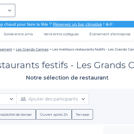
p chaud pour faire la fête ?
Réservez un bar climatisé
! ❄️🎉
Soirée entre amis
Verre entre collègues
Évènement d'entreprise
ssement
Les Grands Carmes
Les meilleurs restaurants festifs - Les Grands Ca
staurants festifs - Les Grands 
Notre sélection de restaurant
Ajouter des participants
ossibilité de danser
Ouvert après 2h
Terrasse