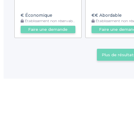
€
Économique
€€
Abordable
Établissement non réservable
Établissement non rése
Faire une demande
Faire une deman
Plus de résultat