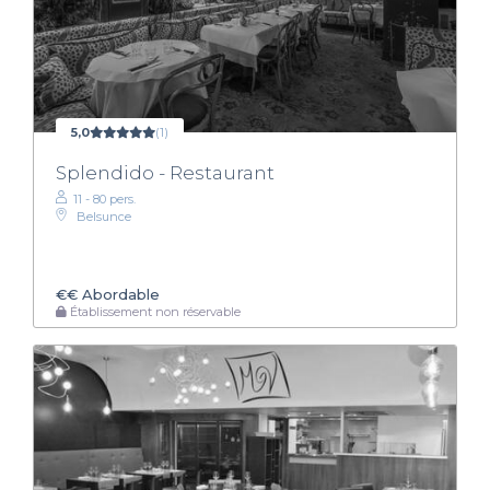
5,0
(1)
Splendido - Restaurant
11 - 80 pers.
Belsunce
€€
Abordable
Établissement non réservable