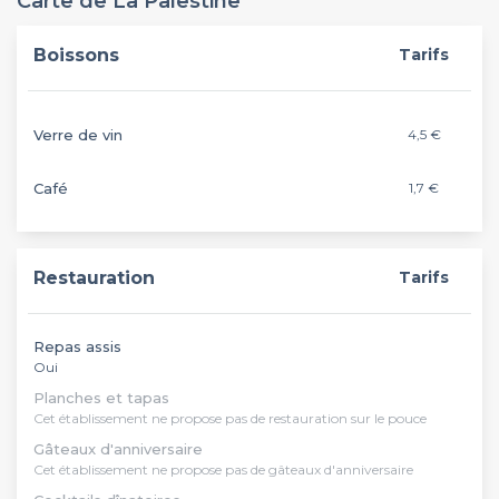
Carte de La Palestine
Boissons
Tarifs
Verre de vin
4,5 €
Café
1,7 €
Restauration
Tarifs
Repas assis
Oui
Planches et tapas
Cet établissement ne propose pas de restauration sur le pouce
Gâteaux d'anniversaire
Cet établissement ne propose pas de gâteaux d'anniversaire