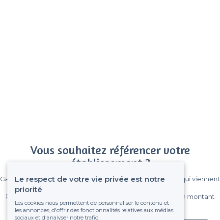
Vous souhaitez référencer votre
établissement ?
Le respect de votre vie privée est notre
Gagnez de nombreux clients parmi le million de visiteurs qui viennent
sur Privateaser chaque mois.
priorité
Pas de commissions et sans engagement, vous payez un montant
Les cookies nous permettent de personnaliser le contenu et
fixe sans risque de voir déraper la facture.
les annonces, d'offrir des fonctionnalités relatives aux médias
sociaux et d'analyser notre trafic.