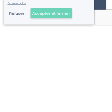
En savoir plus
Référencer mon établissement
Refuser
Accepter et fermer
Déjà client
À propos de Privateaser
Privateaser Media
Privateaser en Espagne
Aide
Référencer mon établissement
Politique de protection des données
Conditions générales d'utilisation