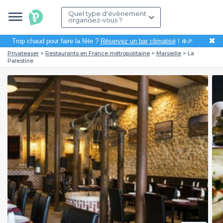
Quel type d'évènement
organisez-vous ?
✖
Trop chaud pour faire la fête ?
Réservez un bar climatisé
! ❄️🎉
Privateaser
Restaurants en France métropolitaine
Marseille
La
Palestine