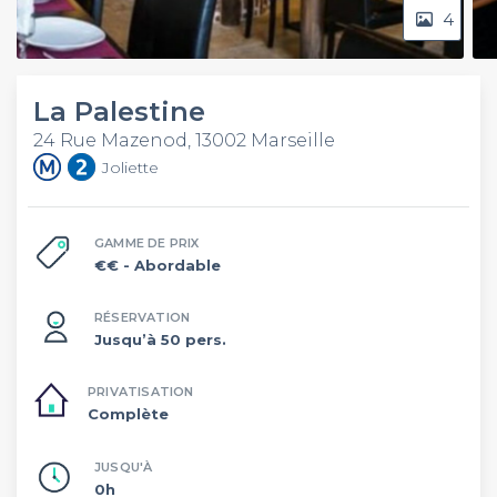
4
La Palestine
24 Rue Mazenod, 13002 Marseille
Joliette
GAMME DE PRIX
€€
- Abordable
RÉSERVATION
Jusqu’à 50 pers.
PRIVATISATION
Complète
JUSQU'À
0h