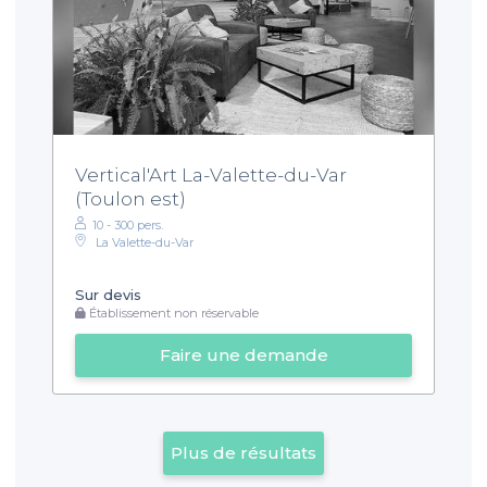
Vertical'Art La-Valette-du-Var
(Toulon est)
10 - 300 pers.
La Valette-du-Var
Sur devis
Établissement non réservable
Faire une demande
Plus de résultats