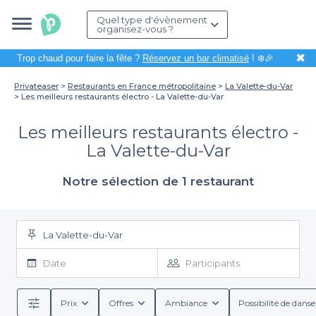
Quel type d'évènement
organisez-vous ?
✖
Trop chaud pour faire la fête ?
Réservez un bar climatisé
! ❄️🎉
Privateaser
Restaurants en France métropolitaine
La Valette-du-Var
Les meilleurs restaurants électro - La Valette-du-Var
Les meilleurs restaurants électro -
La Valette-du-Var
Notre sélection de 1 restaurant
La Valette-du-Var
Date
Participants
Prix
Offres
Ambiance
Possibilité de danse