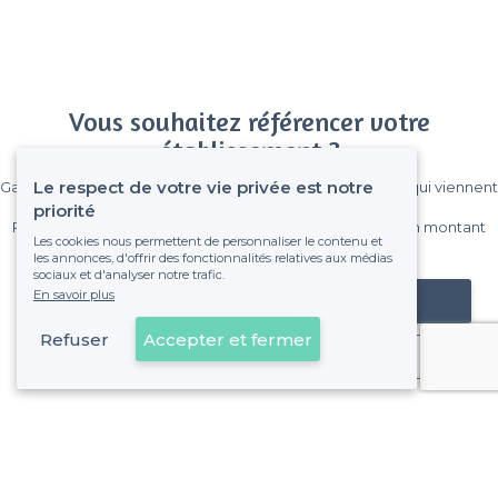
Vous souhaitez référencer votre
établissement ?
Le respect de votre vie privée est notre
Gagnez de nombreux clients parmi le million de visiteurs qui viennent
sur Privateaser chaque mois.
priorité
Pas de commissions et sans engagement, vous payez un montant
Les cookies nous permettent de personnaliser le contenu et
fixe sans risque de voir déraper la facture.
les annonces, d'offrir des fonctionnalités relatives aux médias
sociaux et d'analyser notre trafic.
En savoir plus
Référencer mon établissement
Refuser
Accepter et fermer
Déjà client
La Valette-du-Var - Types de lieux