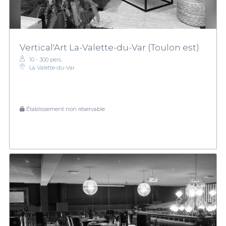
Vertical'Art La-Valette-du-Var (Toulon est)
10 - 300 pers.
La Valette-du-Var
Établissement non réservable