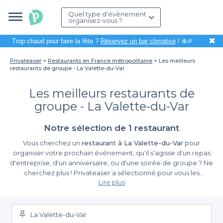
Quel type d'évènement
organisez-vous ?
✖
Trop chaud pour faire la fête ?
Réservez un bar climatisé
! ❄️🎉
Privateaser
Restaurants en France métropolitaine
Les meilleurs
restaurants de groupe - La Valette-du-Var
Les meilleurs restaurants de
groupe - La Valette-du-Var
Notre sélection de 1 restaurant
Vous cherchez un
restaurant à La Valette-du-Var
pour
organiser votre prochain événement, qu'il s'agisse d'un repas
d'entreprise, d'un anniversaire, ou d'une soirée de groupe ? Ne
cherchez plus ! Privateaser a sélectionné pour vous les
Lire plus
meilleures adresses de la ville et de ses alentours, pour garantir
Que vous rêviez d'une ambiance conviviale dans une brasserie
la réussite de votre événement.
traditionnelle, d'une cuisine raffinée et française pour un dîner
élégant, ou d'un lieu moderne avec rooftop pour un cocktail
La Valette-du-Var
sous les étoiles, notre sélection répond à toutes vos envies. Nous