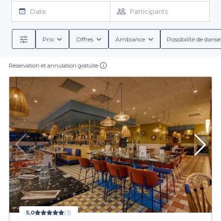
avons mis en avant des établissements reconnus pour leur
Date
Participants
Grâce à Privateaser,
qualité et leur capacité à accueillir les groupes.
la réservation et la privatisation
d'un
espace n'ont jamais été aussi simples ! Découvrez des pépites,
idéales pour un déjeuner ou dîner entre amis ou entre
Prix
Offres
Ambiance
Possibilité de danse
collègues. Consultez les avis, les capacités d'accueil et les
options de menu pour faire le choix parfait.
Réservation et annulation gratuite
Réservez
gratuitement et sans engagement
votre prochain
restaurant de groupe à La Valette-du-Var sur Privateaser et
profitez d'un cadre exceptionnel !
5,0
(3)