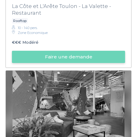
La Côte et L'Arête Toulon - La Valette -
Restaurant
Rooftop
10 - 140 pers.
Zone Economique
€€€
Modéré
Faire une demande