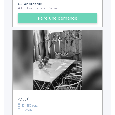
€€
Abordable
Établissement non réservable
Faire une demande
AQUÍ
10 - 150 pers.
Fuveau