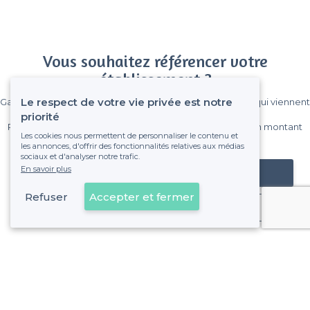
Vous souhaitez référencer votre
établissement ?
Le respect de votre vie privée est notre
Gagnez de nombreux clients parmi le million de visiteurs qui viennent
sur Privateaser chaque mois.
priorité
Pas de commissions et sans engagement, vous payez un montant
Les cookies nous permettent de personnaliser le contenu et
fixe sans risque de voir déraper la facture.
les annonces, d'offrir des fonctionnalités relatives aux médias
sociaux et d'analyser notre trafic.
En savoir plus
Référencer mon établissement
Refuser
Accepter et fermer
Déjà client
La Valette-du-Var - Alentours
<
Les meilleurs restaurants de groupe - Var