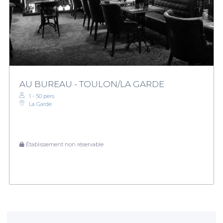
AU BUREAU - TOULON/LA GARDE
1 - 50 pers.
La Garde
Établissement non réservable