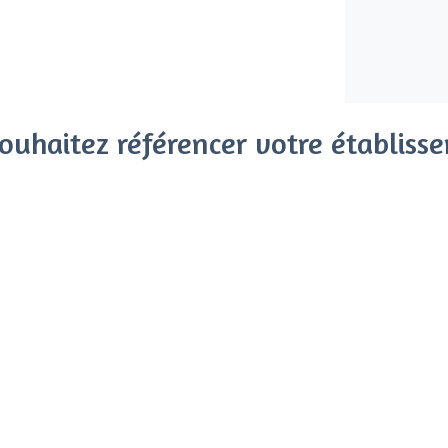
ouhaitez référencer votre établiss
x clients parmi le million de visiteurs qui viennent sur Privat
 sans engagement, vous payez un montant fixe sans risque de vo
Référencer mon établissement
Déjà client
Saint-Josse-ten-Noode - Type
<
Les meilleurs restaurants de groupe -
Les meilleurs restaurants insolites - Sa