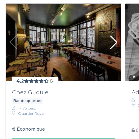
4,2
Chez Gudule
Ad
Bar de quartier
1 - 75 pers.
Quartier Royal
€
Économique
Ét