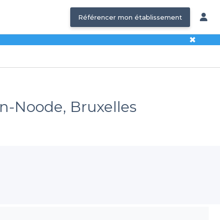
Référencer mon établissement
✖
en-Noode, Bruxelles