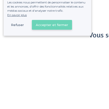
Les cookies nous permettent de personnaliser le contenu
et les annonces, d'offrir des fonctionnalités relatives aux
médias sociaux et d'analyser notre trafic.
En savoir plus
Refuser
Accepter et fermer
Vous s
Gagnez de nombreu
Pas de commissions et
Saint-Josse-ten-Noode - Alentours
<
Les meilleurs restaurants de nuit - Bruxelles