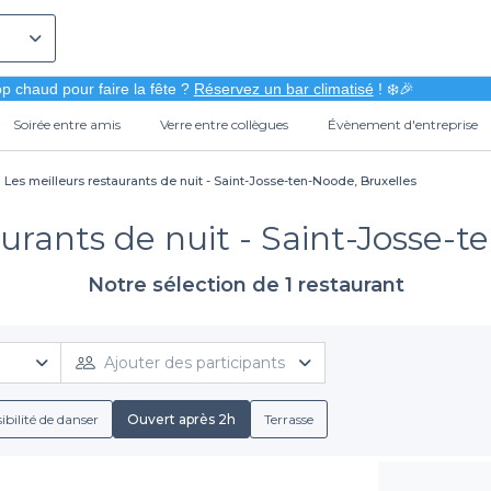
p chaud pour faire la fête ?
Réservez un bar climatisé
! ❄️🎉
Soirée entre amis
Verre entre collègues
Évènement d'entreprise
Les meilleurs restaurants de nuit - Saint-Josse-ten-Noode, Bruxelles
aurants de nuit - Saint-Josse-t
Notre sélection de 1 restaurant
Ajouter des participants
ibilité de danser
Ouvert après 2h
Terrasse