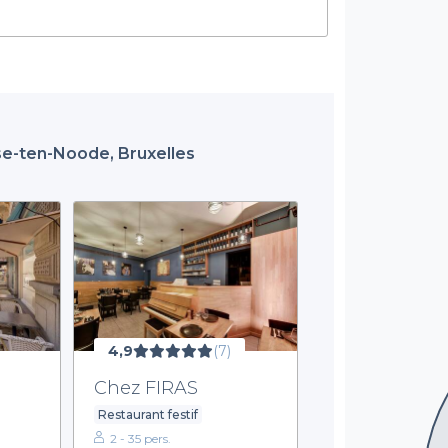
sse-ten-Noode, Bruxelles
4,9
(7)
Chez FIRAS
Restaurant festif
2 - 35 pers.