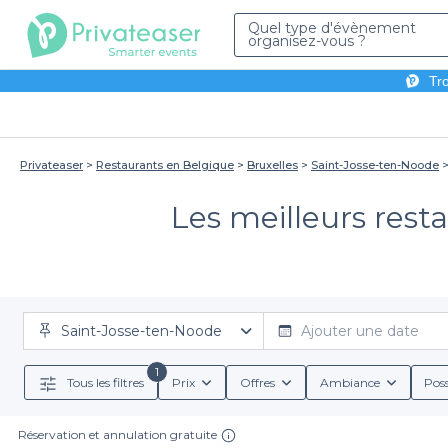
Quel type d'évènement
organisez-vous ?
Tro
Privateaser
Restaurants en Belgique
Bruxelles
Saint-Josse-ten-Noode
Les meilleurs rest
Saint-Josse-ten-Noode
Ajouter une date
1
Tous les filtres
Prix
Offres
Ambiance
Poss
Réservation et annulation gratuite