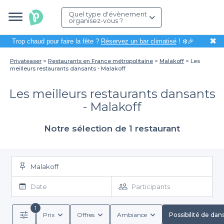
Quel type d'évènement
organisez-vous ?
✖
Trop chaud pour faire la fête ?
Réservez un bar climatisé
! ❄️🎉
Privateaser
Restaurants en France métropolitaine
Malakoff
Les
meilleurs restaurants dansants - Malakoff
Les meilleurs restaurants dansants
- Malakoff
Notre sélection de 1 restaurant
Malakoff
Date
Participants
1
Prix
Offres
Ambiance
Possibilité de dan