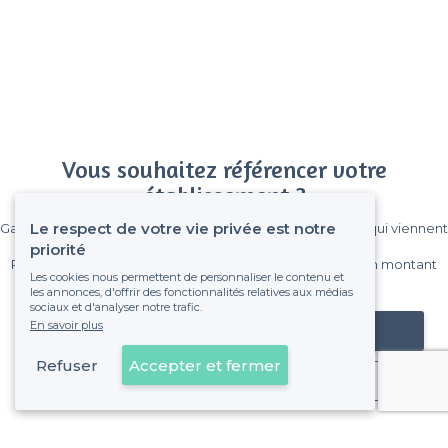
Vous souhaitez référencer votre
établissement ?
Le respect de votre vie privée est notre
Gagnez de nombreux clients parmi le million de visiteurs qui viennent
sur Privateaser chaque mois.
priorité
Pas de commissions et sans engagement, vous payez un montant
Les cookies nous permettent de personnaliser le contenu et
fixe sans risque de voir déraper la facture.
les annonces, d'offrir des fonctionnalités relatives aux médias
sociaux et d'analyser notre trafic.
En savoir plus
Référencer mon établissement
Refuser
Accepter et fermer
Déjà client