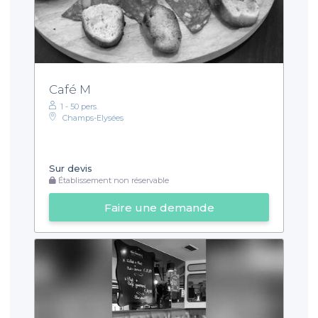
Café M
1 - 50 pers.
Champs-Elysées
Sur devis
Établissement non réservable
Faire une demande