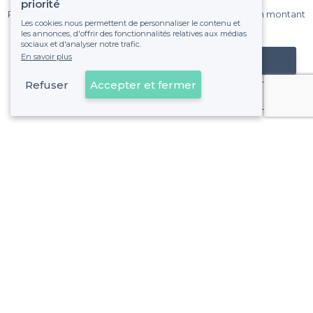
sur Privateaser chaque mois.
priorité
Pas de commissions et sans engagement, vous payez un montant
Les cookies nous permettent de personnaliser le contenu et
fixe sans risque de voir déraper la facture.
les annonces, d'offrir des fonctionnalités relatives aux médias
sociaux et d'analyser notre trafic.
En savoir plus
Référencer mon établissement
Refuser
Accepter et fermer
Déjà client
Caen - Types de lieux
<
Les meilleurs restaurants de groupe - Caen
Les meilleurs restaurants chics - Caen