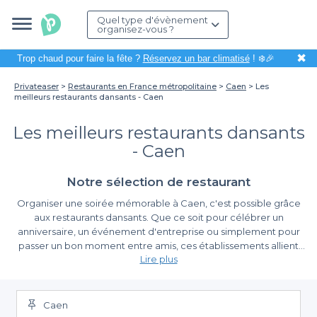
Quel type d'évènement
organisez-vous ?
✖
Trop chaud pour faire la fête ?
Réservez un bar climatisé
! ❄️🎉
Privateaser
Restaurants en France métropolitaine
Caen
Les
meilleurs restaurants dansants - Caen
Les meilleurs restaurants dansants
- Caen
Notre sélection de restaurant
Organiser une soirée mémorable à Caen, c'est possible grâce
aux restaurants dansants. Que ce soit pour célébrer un
anniversaire, un événement d'entreprise ou simplement pour
passer un bon moment entre amis, ces établissements allient
Lire plus
l’authenticité de la gastronomie normande aux plaisirs de la
danse. Imaginez-vous déguster des plats savoureux tout en
Le choix varié à portée de main
profitant d'une ambiance festive où la musique incite à se lever
et à danser.
Caen
Avec Privateaser, réserver un restaurant dansant à Caen devient