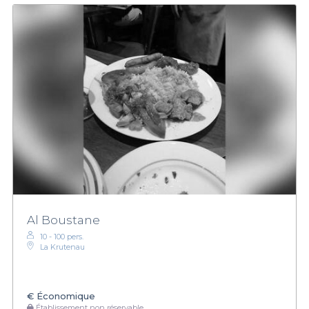
Al Boustane
10 - 100 pers.
La Krutenau
€
Économique
Établissement non réservable