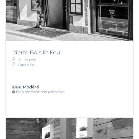
Pierre Bois Et Feu
10 - 30 pers.
Carré d'Or
€€€
Modéré
Établissement non réservable