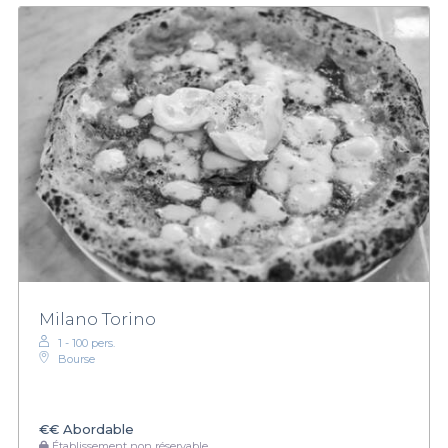
Milano Torino
1 - 100 pers.
Bourse
€€
Abordable
Établissement non réservable