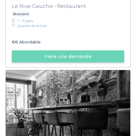
Le Rive Gauche - Restaurant
Brasserie
1 - 70 pers.
Quartier de la Gare
€€
Abordable
Faire une demande