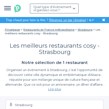
Quel type d'évènement
organisez-vous ?
✖
Trop chaud pour faire la fête ?
Réservez un bar climatisé
! ❄️🎉
Privateaser
Restaurants en France métropolitaine
Strasbourg
Les
meilleurs restaurants cosy - Strasbourg
Les meilleurs restaurants cosy -
Strasbourg
Notre sélection de 1 restaurant
Organiser un évènement à Strasbourg, c’est l’opportunité de
découvrir cette ville dynamique et emblématique d'Alsace,
réputée pour son mélange unique de culture française et
allemande. Que ce soit pour un anniversaire, un dîner d'affaires
Lire plus
ou un repas en famille, choisir un restaurant cosy peut faire toute
la différence. Ces lieux chaleureux apportent une atmosphère
Une sélection variée pour un choix simplifié
intime et accueillante, idéale pour partager un moment
agréable avec vos proches ou vos collègues.
Strasbourg
En utilisant
Privateaser
, vous avez accès à un vaste choix de