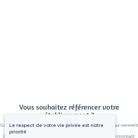
Vous souhaitez référencer votre
établissement ?
Le respect de votre vie privée est notre
Gagnez de nombreux clients parmi le million de visiteurs qui viennent
sur Privateaser chaque mois.
priorité
Pas de commissions et sans engagement, vous payez un montant