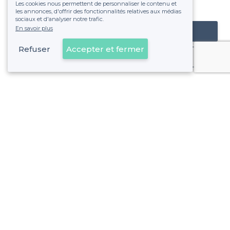
Les cookies nous permettent de personnaliser le contenu et
fixe sans risque de voir déraper la facture.
les annonces, d'offrir des fonctionnalités relatives aux médias
sociaux et d'analyser notre trafic.
En savoir plus
Référencer mon établissement
Refuser
Accepter et fermer
Déjà client
Strasbourg - Alentours
>
Les meilleurs restaurants cosy - Bourse-Esplanade-Krut
>
Les meilleurs restaurants cosy - Centre-Ville, Strasbourg
>
Les meilleurs restaurants cosy - Cronenbourg, Strasbour
>
Les meilleurs restaurants cosy - Hautepierre, Strasbourg
>
Les meilleurs restaurants cosy - Meinau, Strasbourg
>
Les meilleurs restaurants cosy - Neudorf, Strasbourg
Voir plus
>
Les meilleurs restaurants cosy - Neuhof 1, Strasbourg
Strasbourg - Types de lieux