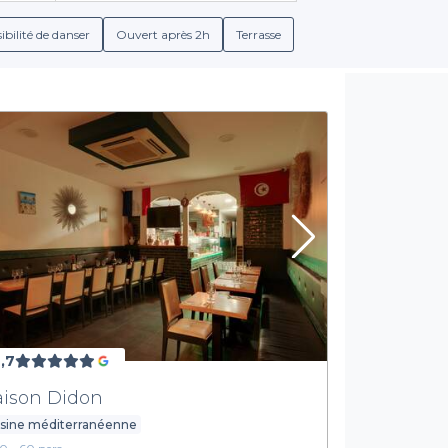
en ligne. Chaque restaurant propose des conditions de réservatio
ons disponibles. Vous aurez également accès à des services suppl
ibilité de danser
Ouvert après 2h
Terrasse
e, garantissant ainsi un événement mémorable qui respecte vos
Choisissez Privateaser pour votre prochaine soirée
avers ses meilleurs restaurants cosy, où l'ambiance chaleureuse 
ervation optimisée et adaptée à vos besoins. Que vous souhaiti
N'attendez plus et laissez-vous séduire par la diversité de notre o
onnés et commencer à planifier votre prochain événement dans 
,7
ison Didon
isine méditerranéenne