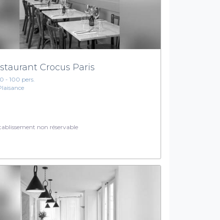
staurant Crocus Paris
10 - 100 pers.
Plaisance
ablissement non réservable