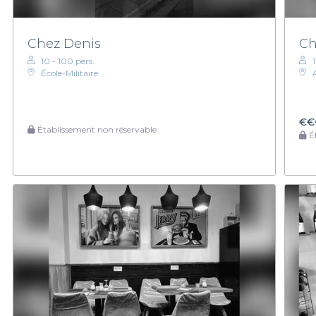
Chez Denis
Ch
10 - 100 pers.
École-Militaire
€€
Établissement non réservable
Ét