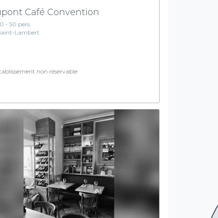
pont Café Convention
10 - 50 pers.
Saint-Lambert
ablissement non réservable