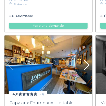
1 - 120 pers.
Plaisance
€€
Abordable
€
É
Faire une demande
4,8
(60)
Papy aux Fourneaux I La table
Me