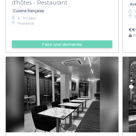
d'hôtes - Restaurant
Ave
Cuisine française
6 - 90 pers.
Plaisance
€€
Ét
Faire une demande