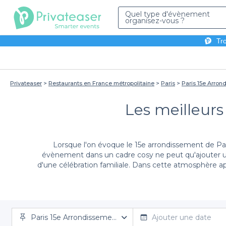
Quel type d'évènement
organisez-vous ?
Tro
Privateaser
Restaurants en France métropolitaine
Paris
Paris 15e Arron
Les meilleurs
Lorsque l'on évoque le 15e arrondissement de Pari
évènement dans un cadre cosy ne peut qu'ajouter une 
d'une célébration familiale. Dans cette atmosphère ap
En utilisant notre plateforme, Privateaser, vous sim
Paris 15e Arrondissement
arrondissement, adaptés à tous types d'événements. Gr
Ajouter une date