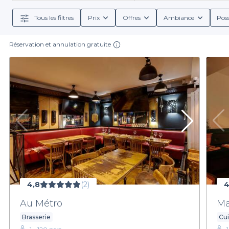
aux lieux plus décontractés, et réserver directement 
qui mettent en avant les délicieux plats et les boiss
Tous les filtres
Prix
Offres
Ambiance
Poss
expérienc
Réservation et annulation gratuite
Il est temps d’explorer le 15e arrondissement à tr
Privateaser, vous bénéficiez d'une expérience de rés
entre amis, nous avons l'endroit parfait pour vous. 
découvrir nos restaurants sélecti
4,8
(2)
4
Au Métro
Ma
Brasserie
Cu