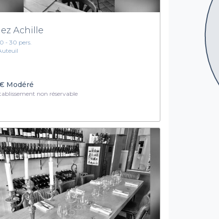
ez Achille
10 - 30 pers.
Auteuil
€
Modéré
ablissement non réservable