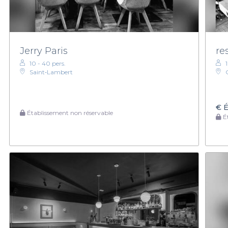
Jerry Paris
re
10 - 40 pers.
Saint‑Lambert
€
É
Établissement non réservable
Ét