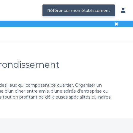
Référencer mon établissement
✖
Arrondissement
des lieux qui composent ce quartier. Organiser un
e d'un dîner entre amis, d'une soirée d'entreprise ou
ut en profitant de délicieuses spécialités culinaires.
tion minutieuse des meilleurs restaurants cosy du 15e
entail d'options, des établissements les plus raffinés