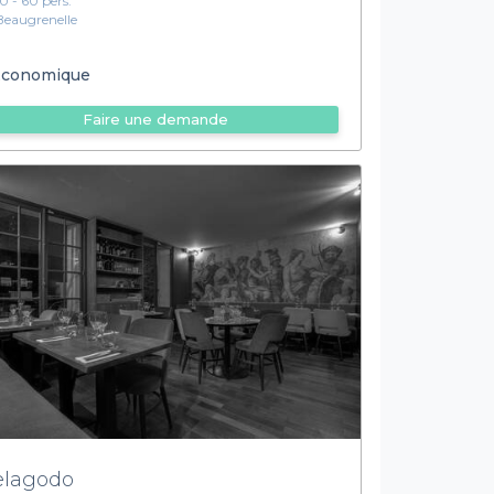
10 - 60 pers.
Beaugrenelle
conomique
Faire une demande
lagodo