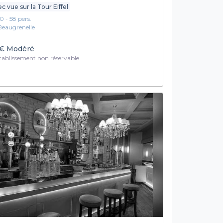
c vue sur la Tour Eiffel
10 - 58 pers.
Beaugrenelle
€
Modéré
ablissement non réservable