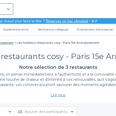
p chaud pour faire la fête ?
Réservez un bar climatisé
! ❄️🎉
Soirée entre amis
Verre entre collègues
Évènement d'entreprise
dissement
Les meilleurs restaurants cosy - Paris 15e Arrondissement
 restaurants cosy - Paris 15e 
Notre sélection de 3 restaurants
s, on pense immédiatement à l'authenticité et à la convivialité 
touche de chaleur et d'intimité à vos retrouvailles, qu'il s'agiss
aisante, vos convives pourront savourer des moments agréables to
Lire plus
Réservez facilement avec Privateaser
plifiez le processus de réservation. Nous vous offrons une sélec
âce à notre interface intuitive, vous pouvez explorer un large év
Ajouter des participants