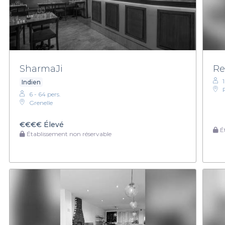
SharmaJi
Re
Indien
6 - 64 pers.
Grenelle
€€€€
Élevé
Ét
Établissement non réservable