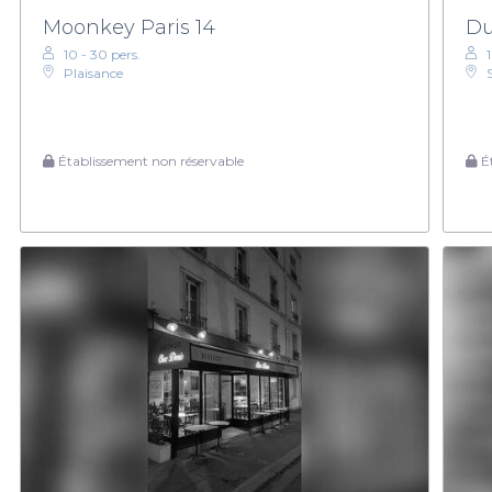
Moonkey Paris 14
Du
10 - 30 pers.
Plaisance
Établissement non réservable
Ét