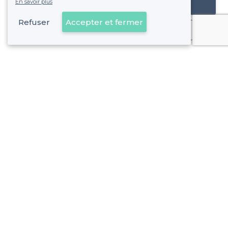
En savoir plus
Référencer mon établissement
Refuser
Accepter et fermer
Déjà client
Caen - Types de lieux
<
Les meilleurs restaurants de groupe - Caen
Les meilleurs restaurants en terrasse - Caen
À propos de Privateaser
Privateaser Media