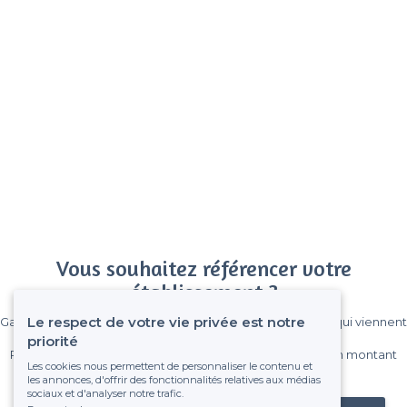
Vous souhaitez référencer votre
établissement ?
Le respect de votre vie privée est notre
Gagnez de nombreux clients parmi le million de visiteurs qui viennent
sur Privateaser chaque mois.
priorité
Pas de commissions et sans engagement, vous payez un montant
Les cookies nous permettent de personnaliser le contenu et
fixe sans risque de voir déraper la facture.
les annonces, d'offrir des fonctionnalités relatives aux médias
sociaux et d'analyser notre trafic.