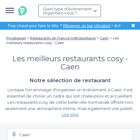
Quel type d'évènement
organisez-vous ?
✖
Trop chaud pour faire la fête ?
Réservez un bar climatisé
! ❄️🎉
Privateaser
Restaurants en France métropolitaine
Caen
Les
meilleurs restaurants cosy - Caen
Les meilleurs restaurants cosy -
Caen
Notre sélection de restaurant
Lorsque l'on envisage d'organiser un événement à Caen, il est
essentiel de choisir un cadre qui soit chaleureux et accueillant.
Les restaurants cosy de cette belle ville normande offrent non
seulement une atmosphère intime, mais également une palette
Lire plus
gastronomique variée qui saura satisfaire tous vos convives. Que
ce soit pour un anniversaire, un repas d'affaires ou une simple
Pourquoi choisir un restaurant cosy à Caen ?
rencontre entre amis, ces établissements représentent le choix
idéal pour créer des souvenirs inoubliables.
Caen
Opter pour un restaurant cosy, c'est s'assurer d'une ambiance