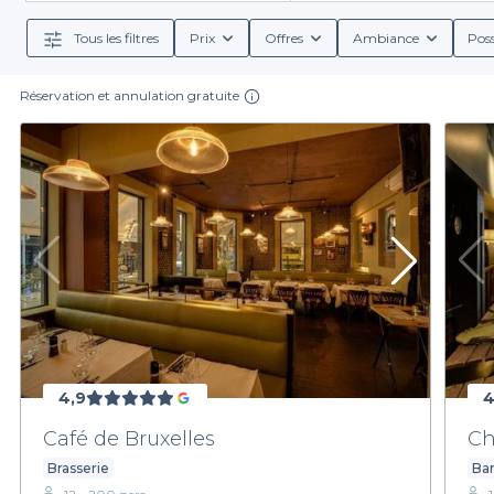
notre plateforme Privateaser, réserver un espace de
Tous les filtres
Prix
Offres
Ambiance
Poss
Chaque établissement listé propose des conditions
bénéficier de menus adaptés aux groupes, de spéciaux 
Réservation et annulation gratuite
À Bruxelles, la gastronomie et l'ambiance s'entrelace
cuisine belge traditionnelle, de spécialités inter
garantiss
Nous vous encourageons à explorer nos suggestions 
votre cocktail. Ne laissez pas le hasard d
Pour trouver le lieu idéal pour votre prochain cocktail
avec Privateaser. Or
4,9
4
Café de Bruxelles
Ch
Brasserie
Bar