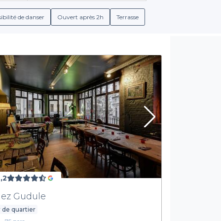
vient simple comme bonjour. Vous pouvez explorer différentes am
comparant les offres.
ibilité de danser
Ouvert après 2h
Terrasse
 de réservation détaillées, garantissant ainsi une pleine transpar
cocktails ou d'une sélection de vins raffinés pour marquer les es
mesure qui répondent à toutes vos exigences.
Une sélection diversifiée pour tous les goûts
nt pour donner vie à vos événements. Nos restaurants partenaires 
nationales ou d'options végétariennes et vegan. Vous aurez accès à 
ant ainsi que votre cocktail professionnel soit à la hauteur de vos
pour trouver le restaurant qui saura parfaitement correspondre 
écider de l’endroit de votre événement, engagez-vous dans une dé
 professionnel à Bruxelles, nous vous invitons à visiter notre site 
ganisez une rencontre inoubliable et professionnelle en profitant
,2
ez Gudule
 de quartier