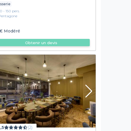
sserie
10 - 150 pers.
Pentagone
€
Modéré
Obtenir un devis
,5
(2)