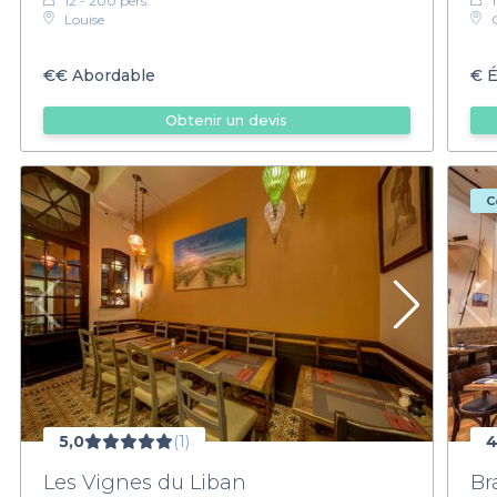
12 - 200 pers.
1
Louise
€€
Abordable
€
É
Obtenir un devis
C
5,0
(1)
4
Les Vignes du Liban
Br