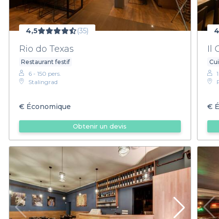
4,5
(35)
4
Rio do Texas
Il
Restaurant festif
Cui
6 - 150 pers.
Stalingrad
€
Économique
€
É
Obtenir un devis