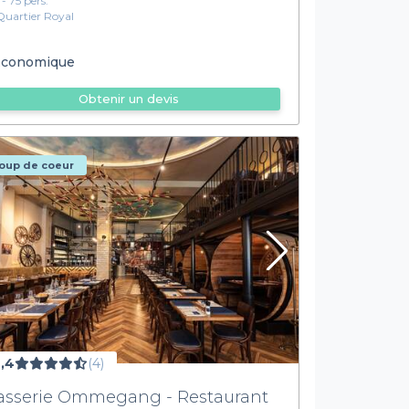
 - 75 pers.
Quartier Royal
conomique
Obtenir un devis
oup de coeur
,4
(4)
asserie Ommegang - Restaurant