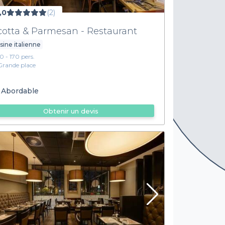
,0
(2)
cotta & Parmesan - Restaurant
sine italienne
10 - 170 pers.
Grande place
Abordable
Obtenir un devis