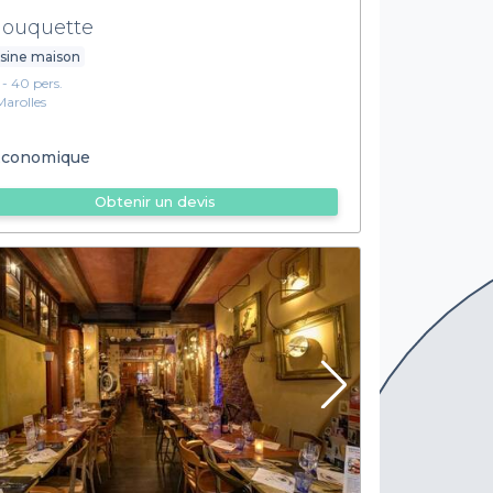
ouquette
sine maison
1 - 40 pers.
Marolles
conomique
Obtenir un devis