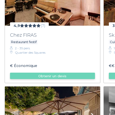
4,9
(7)
3
Chez FIRAS
Sk
Restaurant festif
Cui
2 - 35 pers.
Quartier des Squares
€
Économique
€€
Obtenir un devis