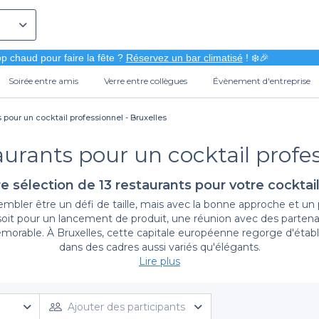
p chaud pour faire la fête ?
Réservez un bar climatisé
! ❄️🎉
Soirée entre amis
Verre entre collègues
Évènement d'entreprise
 pour un cocktail professionnel - Bruxelles
aurants pour un cocktail profes
e sélection de 13 restaurants pour votre cocktail
embler être un défi de taille, mais avec la bonne approche et un
soit pour un lancement de produit, une réunion avec des partenai
orable. À Bruxelles, cette capitale européenne regorge d'établi
dans des cadres aussi variés qu'élégants.
Lire plus
Une facilité de réservation inégalée avec Privateaser
restaurants à Bruxelles, spécialement sélectionnés pour leur capa
Ajouter des participants