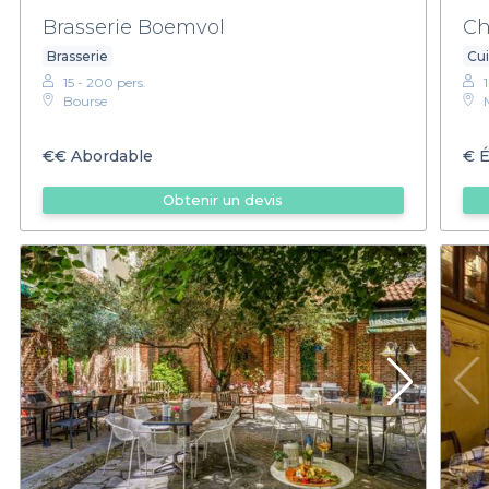
Brasserie Boemvol
Ch
Brasserie
Cui
15 - 200 pers.
Bourse
€€
Abordable
€
É
Obtenir un devis