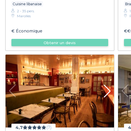
Cuisine libanaise
Bra
2 - 35 pers.
Marolles
€
Économique
€€
Obtenir un devis
4,7
(7)
4