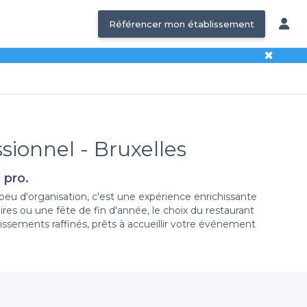
Référencer mon établissement
✖
sionnel - Bruxelles
 pro.
 peu d'organisation, c'est une expérience enrichissante
res ou une fête de fin d'année, le choix du restaurant
ssements raffinés, prêts à accueillir votre événement
cité à accueillir des cocktails professionnels. Grâce à