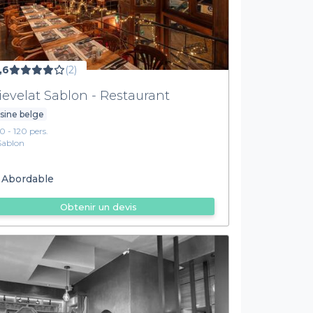
,6
(2)
ievelat Sablon - Restaurant
sine belge
10 - 120 pers.
Sablon
Abordable
Obtenir un devis