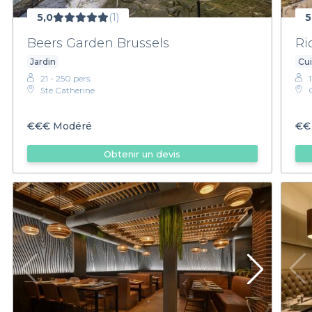
5,0
(1)
5
Beers Garden Brussels
Ri
Jardin
Cui
21 - 250 pers.
Ste Catherine
€€€
Modéré
€€
Obtenir un devis