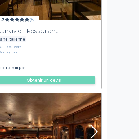
,7
(6)
 Convivio - Restaurant
sine italienne
10 - 100 pers.
Pentagone
conomique
Obtenir un devis