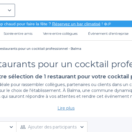
p chaud pour faire la fête ?
Réservez un bar climatisé
! ❄️🎉
Soirée entre amis
Verre entre collègues
Évènement d'entreprise
restaurants pour un cocktail professionnel - Balma
staurants pour un cocktail prof
re sélection de 1 restaurant pour votre cocktail 
déale pour rassembler collègues, partenaires ou clients dans un c
ue sur le choix de l'établissement. À Balma, une commune dynami
s qui sauront répondre à vos attentes et rendre cet événement
Lire plus
La simplicité de la réservation avec Privateaser
proposant une plateforme de réservation intuitive et efficace. E
des mets raffinés et des cocktails savoureux. Que vous cherchiez
Ajouter des participants