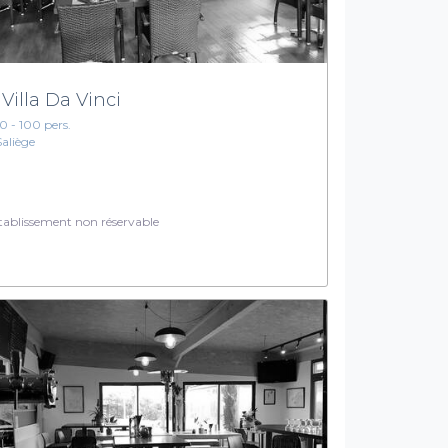
 Villa Da Vinci
10 - 100 pers.
Saliège
ablissement non réservable