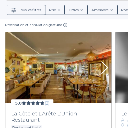
traditionnel au cœur de la ville, nous avons ce qu'il v
de groupe et les op
Tous les filtres
Prix
Offres
Ambiance
Poss
Réservation et annulation gratuite
Lorsque vous planifiez un événement professionnel, 
éventail d'offres, vous pouvez sélectionner parmi diffé
des formules comprenant des apéritifs, des entrées et d
veillons à
L'organisation d'un cocktail professionnel ne doit p
besoins. N'hésitez plus, explorez nos offres et 
maintenant et laisse
5,0
(2)
La Côte et L'Arête L'Union -
Le
Restaurant
Restaurant festif