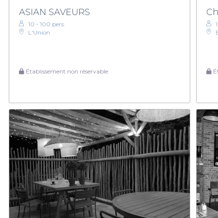
ASIAN SAVEURS
Ch
10 - 100 pers.
L'Union
Établissement non réservable
Ét