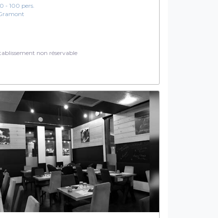
10 - 100 pers.
Gramont
ablissement non réservable