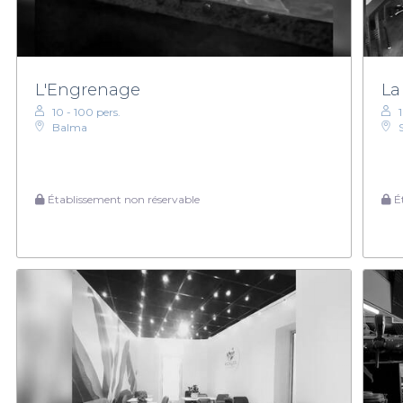
L'Engrenage
La
10 - 100 pers.
Balma
Établissement non réservable
Ét