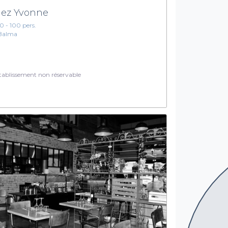
ez Yvonne
10 - 100 pers.
Balma
ablissement non réservable