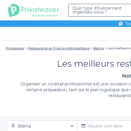
Quel type d'évènement
organisez-vous ?
Tro
Privateaser
Restaurants en France métropolitaine
Balma
Les meilleurs 
Les meilleurs re
Not
Organiser un cocktail professionnel est une occasion i
certaine préparation, tant sur le plan logistique q
restaurant
Chez Privateaser, nous vous facilitons la vie en vous 
Balma
restaurants à Balma, offrant des ambiances variées, 
Ajouter une date