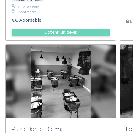
15 - 300 pers.
Montredon
€€
Abordable
Ét
Obtenir un devis
Pizza Bonici Balma
Le