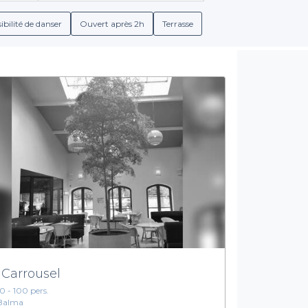
ous faut. De plus, chaque établissement présente des informations
tions de boissons, pour vous permettre d'organiser votre cocktai
ibilité de danser
Ouvert après 2h
Terrasse
Des offres diversifiées pour tous vos besoins
il est essentiel de choisir un restaurant qui correspond à l'ima
rents types de cuisines, allant de la gastronomie française aux s
es boissons, afin d'offrir à vos invités une expérience complète
 vous mettre en relation avec ceux qui s'alignent le mieux avec vo
as être une source de stress. Avec Privateaser, vous avez l'assura
choisissez le restaurant qui fera de votre événement un moment i
z-nous vous accompagner dans la création d'une expérience réus
 Carrousel
10 - 100 pers.
Balma