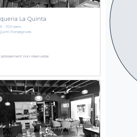
queria La Quinta
10 - 100 pers.
Quint-Fonsegrives
ablissement non réservable