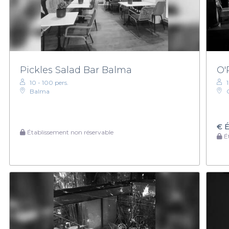
Pickles Salad Bar Balma
O'
10 - 100 pers.
Balma
€
É
Établissement non réservable
Ét