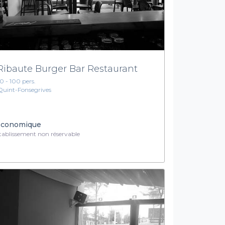
Ribaute Burger Bar Restaurant
10 - 100 pers.
Quint-Fonsegrives
conomique
ablissement non réservable