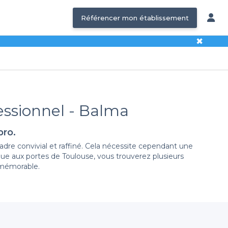
Référencer mon établissement
✖
essionnel - Balma
pro.
adre convivial et raffiné. Cela nécessite cependant une
que aux portes de Toulouse, vous trouverez plusieurs
 mémorable.
n quelques clics, vous accédez à une vaste sélection de
 un espace tendance en bord de canal ou un restaurant