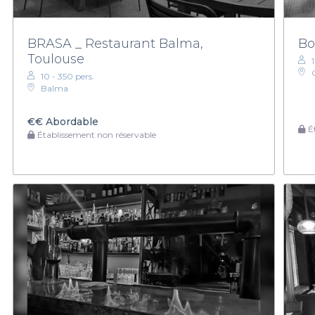
BRASA _ Restaurant Balma,
Bo
Toulouse
10 - 350 pers.
Balma
€€
Abordable
Ét
Établissement non réservable