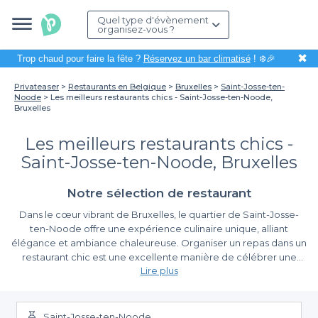
Quel type d'évènement
organisez-vous ?
✖
Trop chaud pour faire la fête ?
Réservez un bar climatisé
! ❄️🎉
Privateaser
Restaurants en Belgique
Bruxelles
Saint-Josse-ten-
Noode
Les meilleurs restaurants chics - Saint-Josse-ten-Noode,
Bruxelles
Les meilleurs restaurants chics -
Saint-Josse-ten-Noode, Bruxelles
Notre sélection de restaurant
Dans le cœur vibrant de Bruxelles, le quartier de Saint-Josse-
ten-Noode offre une expérience culinaire unique, alliant
élégance et ambiance chaleureuse. Organiser un repas dans un
restaurant chic est une excellente manière de célébrer une
Lire plus
occasion spéciale, de partager un moment avec des amis ou de
réunir des collègues dans un cadre raffiné. Grâce à Privateaser,
Une multitude d'options raffinées
réserver dans l’un des meilleurs établissements de ce quartier
n’a jamais été aussi simple et agréable.
Saint-Josse-ten-Noode