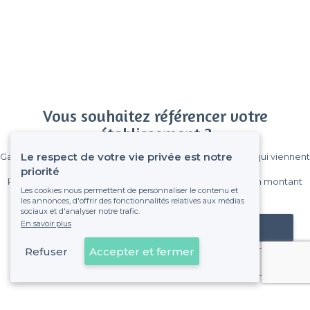
Vous souhaitez référencer votre
établissement ?
Le respect de votre vie privée est notre
Gagnez de nombreux clients parmi le million de visiteurs qui viennent
sur Privateaser chaque mois.
priorité
Pas de commissions et sans engagement, vous payez un montant
Les cookies nous permettent de personnaliser le contenu et
fixe sans risque de voir déraper la facture.
les annonces, d'offrir des fonctionnalités relatives aux médias
sociaux et d'analyser notre trafic.
En savoir plus
Référencer mon établissement
Refuser
Accepter et fermer
Déjà client