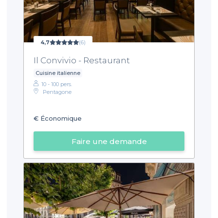
4,7
(6)
Il Convivio - Restaurant
Cuisine italienne
10 - 100 pers.
Pentagone
€
Économique
Faire une demande