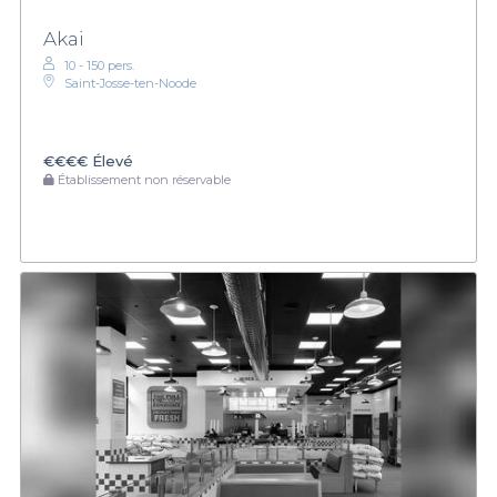
Akai
10 - 150 pers.
Saint-Josse-ten-Noode
€€€€
Élevé
Établissement non réservable