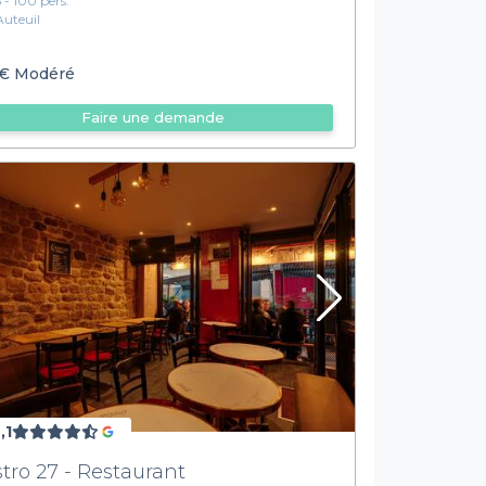
5 - 100 pers.
Auteuil
Sans plus attendre, envoyez-nous votre demande de privatisation de restauran
Et si vous souhaitez faire une réservation d'une
salle privative d
€
Modéré
Faire une demande
,1
stro 27 - Restaurant