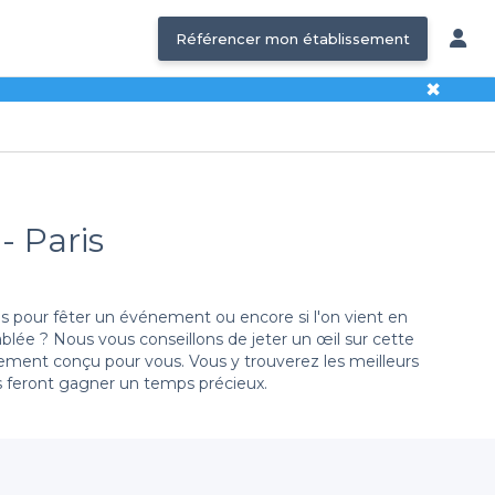
Référencer mon établissement
✖
- Paris
amis pour fêter un événement ou encore si l'on vient en
lée ? Nous vous conseillons de jeter un œil sur cette
ment conçu pour vous. Vous y trouverez les meilleurs
s feront gagner un temps précieux.
urnée ou soirée, pour un déjeuner ou un dîner, ces lieux
hère unique vous rendra le sourire à coup sûr.
 y a tous types d’adresses, des hôtels avec mezzanine