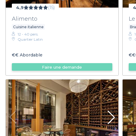
4,9
(15)
4
Alimento
Le
Cuisine italienne
Bra
12 - 40 pers.
Quartier Latin
€€
Abordable
€€
Faire une demande