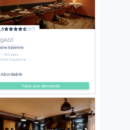
,5
(87)
gazzi
sine italienne
2 - 100 pers.
Porte-Dauphine
Abordable
Faire une demande