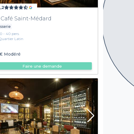
,2
 Café Saint-Médard
sserie
10 - 40 pers.
Quartier Latin
€
Modéré
Faire une demande