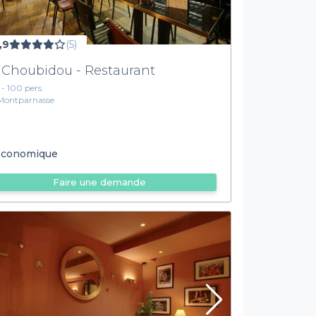
,9
(5)
 Choubidou - Restaurant
1 - 100 pers.
Montparnasse
conomique
Faire une demande