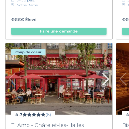
5 - 30 pers.
Notre-Dame
privatiser dans les Hauts-de-Seine
. 
€€€€
Élevé
€€
Faire une demande
Coup de coeur
4,7
(8)
4
Ti Amo - Châtelet-les-Halles
Bi