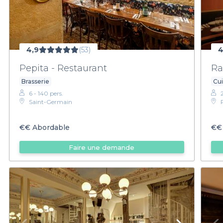
4,9
(53)
4
Pepita - Restaurant
Ra
Brasserie
Cui
6 - 140 pers.
Saint-Germain
€€
Abordable
€€
Faire une demande