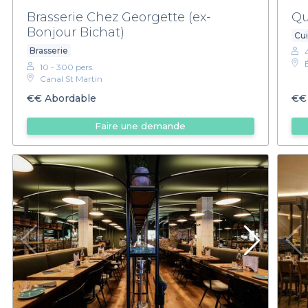
Brasserie Chez Georgette (ex-
Qu
Bonjour Bichat)
Cui
Brasserie
10 - 300 pers.
Canal St Martin
€€
Abordable
€€
Faire une demande