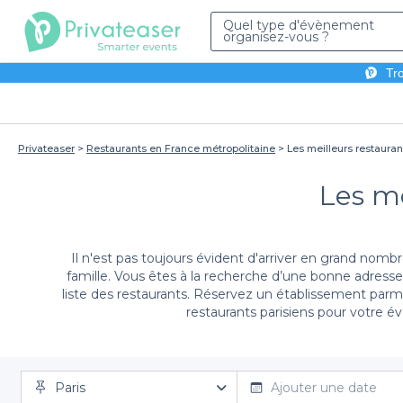
Quel type d'évènement
organisez-vous ?
Tro
Privateaser
Restaurants en France métropolitaine
Les meilleurs restauran
Les me
Il n'est pas toujours évident d'arriver en grand nombr
famille. Vous êtes à la recherche d’une bonne adress
liste des restaurants. Réservez un établissement parm
restaurants parisiens pour votre 
Il n’y a pas de date obligatoire pour faire une réserva
au décor chaleureux seront ravis de vous accu
Paris
Ajouter une date
Après un verre dans un bar, rendez-vous dans un rest