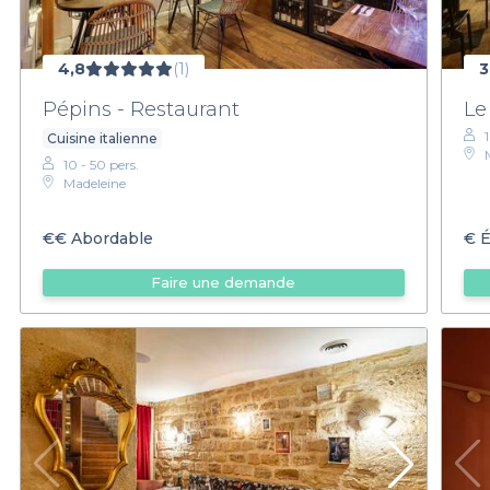
4,8
(1)
3
Pépins - Restaurant
Le
Cuisine italienne
10 - 50 pers.
Madeleine
€€
Abordable
€
É
Faire une demande