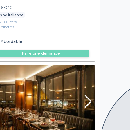
adro
sine italienne
4 - 60 pers.
Épinettes
Abordable
Faire une demande