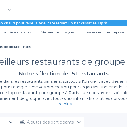
p chaud pour faire la fête ?
Réservez un bar climatisé
! ❄️🎉
Soirée entre amis
Verre entre collègues
Évènement d'entreprise
ts de groupe - Paris
illeurs restaurants de groupe 
Notre sélection de 151 restaurants
e dans les restaurants parisiens, surtout si l'on vient avec des 
e pour manger avec vos proches ou pour organiser une grande tab
i ce
top restaurant pour groupe à Paris
que nous avons spéciale
évènement de groupe, avec toutes les informations utiles qui vou
Lire plus
tion, c’est tous les jours ! Quel que soit le programme de votre jo
eillir dans une ambiance chaleureuse et conviviale. Cette atmosp
Ajouter des participants
aurant sympa ! Dans cette sélection de restaurants de groupe, il