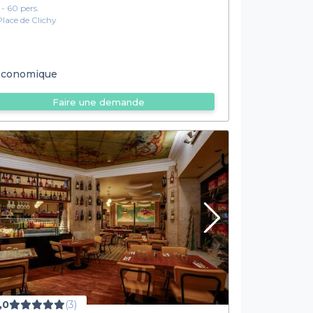
1 - 60 pers.
Place de Clichy
conomique
Faire une demande
,0
(3)