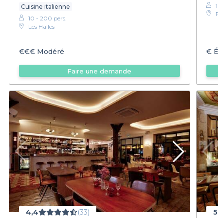
Cuisine italienne
10 - 200 pers.
Les Halles
€€€
Modéré
€
É
Faire une demande
4,4
(33)
5