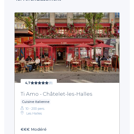
4,7
(8)
Ti Amo - Châtelet-les-Halles
Cuisine italienne
10 - 200 pers.
Les Halles
€€€
Modéré