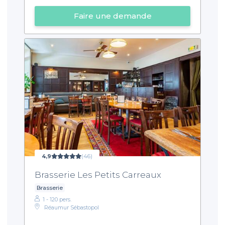
Faire une demande
4,9
(46)
Brasserie Les Petits Carreaux
Brasserie
1 - 120 pers.
Réaumur Sébastopol