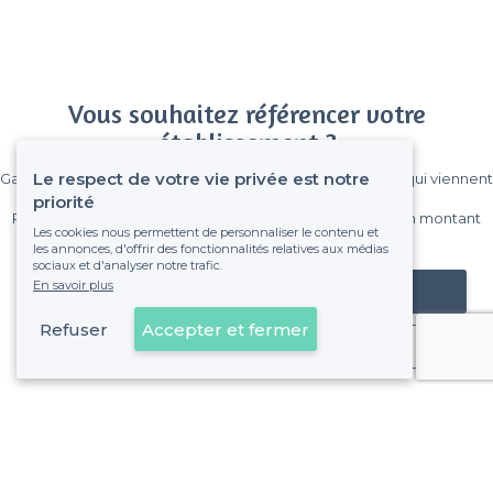
Vous souhaitez référencer votre
établissement ?
Le respect de votre vie privée est notre
Gagnez de nombreux clients parmi le million de visiteurs qui viennent
sur Privateaser chaque mois.
priorité
Pas de commissions et sans engagement, vous payez un montant
Les cookies nous permettent de personnaliser le contenu et
fixe sans risque de voir déraper la facture.
les annonces, d'offrir des fonctionnalités relatives aux médias
sociaux et d'analyser notre trafic.
En savoir plus
Référencer mon établissement
Refuser
Accepter et fermer
Déjà client
Paris 1er Arrondissement - Alentours
<
Les meilleurs restaurants cachés - Paris