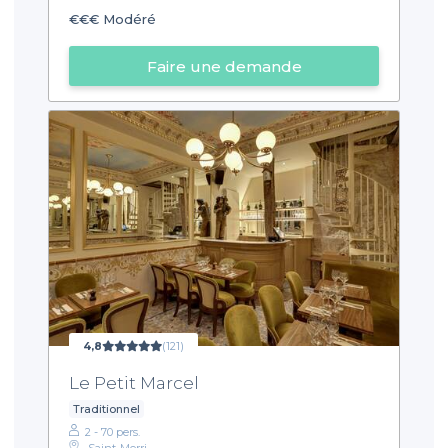
€€€
Modéré
Faire une demande
4,8
(121)
Le Petit Marcel
Traditionnel
2 - 70 pers.
Saint-Merri