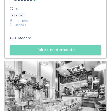
Gioia
Bar italien
1 - 64 pers.
Monnaie
€€€
Modéré
Faire une demande