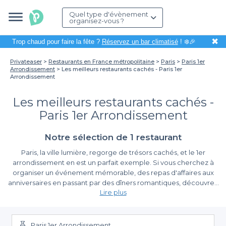
Quel type d'évènement
organisez-vous ?
✖
Trop chaud pour faire la fête ?
Réservez un bar climatisé
! ❄️🎉
Privateaser
Restaurants en France métropolitaine
Paris
Paris 1er
Arrondissement
Les meilleurs restaurants cachés - Paris 1er
Arrondissement
Les meilleurs restaurants cachés -
Paris 1er Arrondissement
Notre sélection de 1 restaurant
Paris, la ville lumière, regorge de trésors cachés, et le 1er
arrondissement en est un parfait exemple. Si vous cherchez à
organiser un événement mémorable, des repas d'affaires aux
anniversaires en passant par des dîners romantiques, découvrez
Lire plus
les meilleurs restaurants cachés qui sauront séduire vos convives
et créer une atmosphère unique. Dans ce quartier riche en
La simplicité de réservation avec Privateaser
histoire, mélangeant culture et gastronomie, puisez votre
inspiration dans ces établissements discrets mais remarquables.
Paris 1er Arrondissement