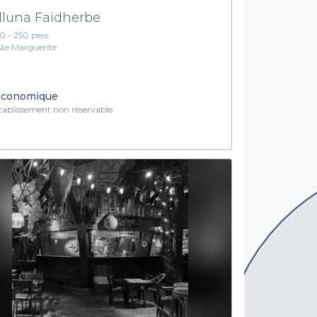
lluna Faidherbe
10 - 250 pers.
Ste Marguerite
conomique
ablissement non réservable