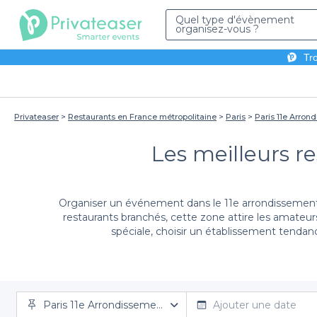
Quel type d'évènement
organisez-vous ?
Tro
Privateaser
Restaurants en France métropolitaine
Paris
Paris 11e Arron
Les meilleurs r
Organiser un événement dans le 11e arrondissement d
restaurants branchés, cette zone attire les amateurs
spéciale, choisir un établissement tenda
En utilisant la plateforme Privateaser, réservez fac
Paris 11e Arrondissement
variée d'établissements, chacun offrant une esthé
Ajouter une date