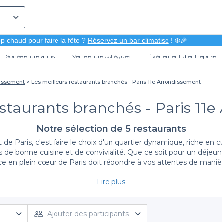
p chaud pour faire la fête ?
Réservez un bar climatisé
! ❄️🎉
Soirée entre amis
Verre entre collègues
Évènement d'entreprise
dissement
Les meilleurs restaurants branchés - Paris 11e Arrondissement
estaurants branchés - Paris 11
Notre sélection de 5 restaurants
e Paris, c'est faire le choix d'un quartier dynamique, riche en 
 de bonne cuisine et de convivialité. Que ce soit pour un déjeun
nce en plein cœur de Paris doit répondre à vos attentes de ma
Lire plus
Un large éventail de choix
ilement des restaurants branchés qui allient qualité culinaire et
tique unique et une carte savoureuse pour satisfaire toutes vos e
Ajouter des participants