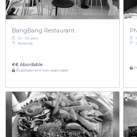
BangBang Restaurant
PN
10 - 50 pers.
Belleville
€€
Abordable
Ét
Établissement non réservable