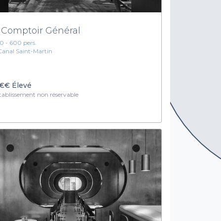
 Comptoir Général
10 - 600 pers.
Canal Saint-Martin
€€
Élevé
ablissement non réservable