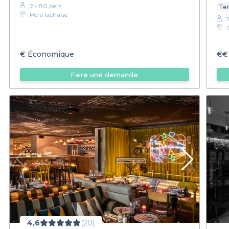
2 - 80 pers.
Ter
Père lachaise
€
Économique
€€
Faire une demande
4,6
(20)