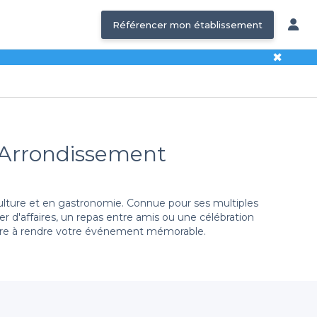
Référencer mon établissement
✖
e Arrondissement
culture et en gastronomie. Connue pour ses multiples
er d'affaires, un repas entre amis ou une célébration
nière à rendre votre événement mémorable.
 ambiance agréable. Nous vous proposons une sélection
nvies. Des options variées en matière de plats, de