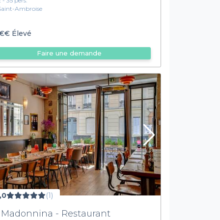
2 - 35 pers.
Saint-Ambroise
€€
Élevé
Faire une demande
,0
(1)
 Madonnina - Restaurant