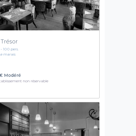
 Trésor
1 - 100 pers.
Le marais
€
Modéré
ablissement non réservable