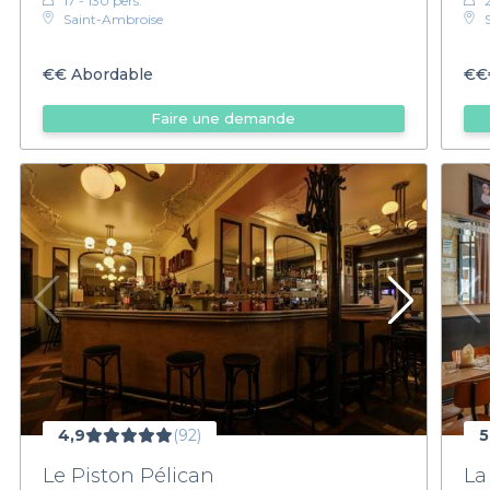
17 - 130 pers.
Saint-Ambroise
€€
Abordable
€€
Faire une demande
4,9
(92)
5
Le Piston Pélican
La