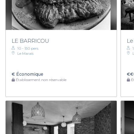
LE BARRICOU
Le
10 - 150 pers.
Le Marais
€
Économique
€€
Établissement non réservable
Ét