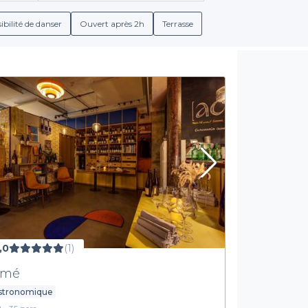
ails créatifs – sont à votre disposition. Grâce à nos offres diver
êtes certain de trouver l’endroit parfait pour votre événement.
ibilité de danser
Ouvert après 2h
Terrasse
Une simplicité de réservation inégalée
ique. Avec Privateaser, nous simplifions cette tâche en vous per
e plateforme intuitive pour explorer les avis, les conditions de r
i saura accueillir votre groupe, tout en vous offrant l'expérience
ssement, n'hésitez pas à explorer notre sélection de restaurant
les établissements qui sauront faire de votre occasion un momen
,0
(1)
cmé
stronomique