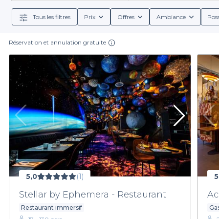
boissons – qu'il s'agisse de vins raffinés ou de cockt
Tous les filtres
Prix
Offres
Ambiance
Poss
Réservation et annulation gratuite
Organiser un événement, c'est parfois un défi logist
de restaurants en quelques clics. Profitez de notr
facilement un restaurant qu
Pour donner vie à votre événement dans le 11e arrondi
de découvrir 
5,0
(1)
5
Stellar by Ephemera - Restaurant
A
Restaurant immersif
Ga