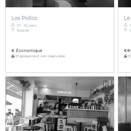
Los Pollos
Le
10 - 50 pers.
Bastille
€
Économique
€€
Établissement non réservable
Ét