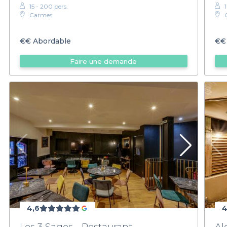
15 - 200 pers.
Carmes
€€
Abordable
€€
Faire une demande
4,6
4
Les 3 Sages - Restaurant
Al