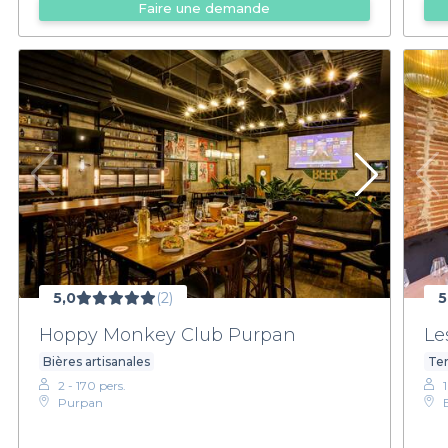
Faire une demande
5,0
(2)
5
Hoppy Monkey Club Purpan
Le
Bières artisanales
Ter
2 - 170 pers.
Purpan