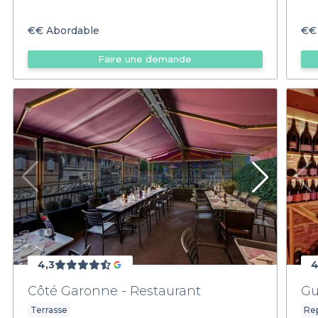
€€
Abordable
€€
Faire une demande
4,3
4
Côté Garonne - Restaurant
Gu
Terrasse
Rep