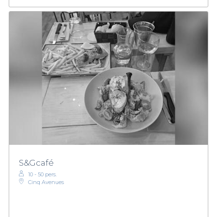
S&Gcafé
10 - 50 pers.
Cinq Avenues