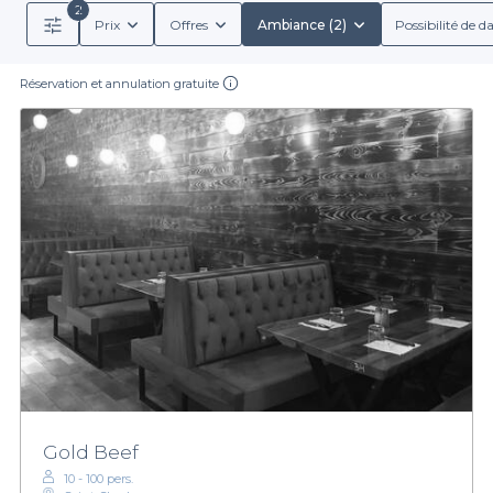
2
Prix
Offres
Ambiance (2)
Possibilité de d
Réservation et annulation gratuite
Gold Beef
10 - 100 pers.