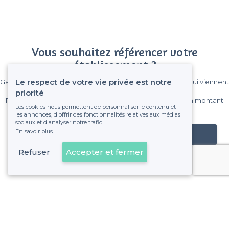
Vous souhaitez référencer votre
établissement ?
Le respect de votre vie privée est notre
Gagnez de nombreux clients parmi le million de visiteurs qui viennent
sur Privateaser chaque mois.
priorité
Pas de commissions et sans engagement, vous payez un montant
Les cookies nous permettent de personnaliser le contenu et
fixe sans risque de voir déraper la facture.
les annonces, d'offrir des fonctionnalités relatives aux médias
sociaux et d'analyser notre trafic.
En savoir plus
Référencer mon établissement
Refuser
Accepter et fermer
Déjà client
Les Cinq-Avenues - Alentours
<
Les meilleurs restaurants avec une bonne ambiance - 4e Arrondissement, Marseille