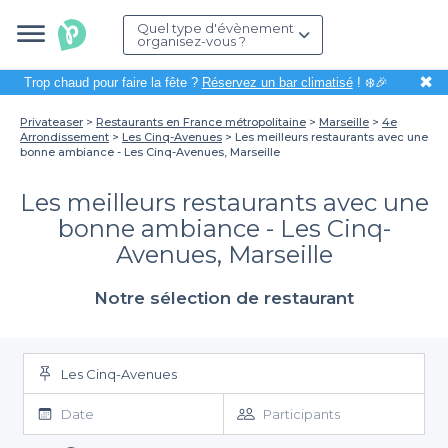
Quel type d'évènement
organisez-vous ?
✖
Trop chaud pour faire la fête ?
Réservez un bar climatisé
! ❄️🎉
Privateaser
Restaurants en France métropolitaine
Marseille
4e
Arrondissement
Les Cinq-Avenues
Les meilleurs restaurants avec une
bonne ambiance - Les Cinq-Avenues, Marseille
Les meilleurs restaurants avec une
bonne ambiance - Les Cinq-
Avenues, Marseille
Notre sélection de restaurant
Les Cinq-Avenues
Date
Participants