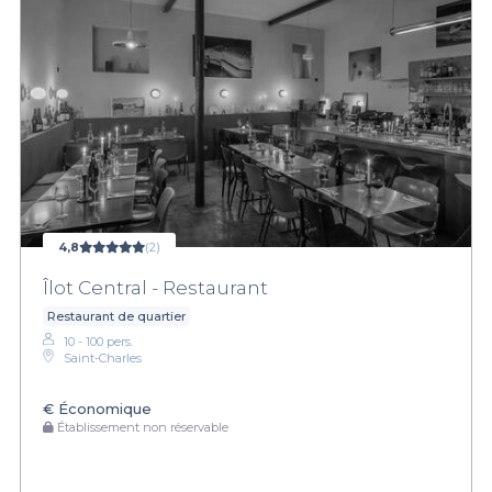
4,8
(2)
Îlot Central - Restaurant
Restaurant de quartier
10 - 100 pers.
Saint-Charles
€
Économique
Établissement non réservable