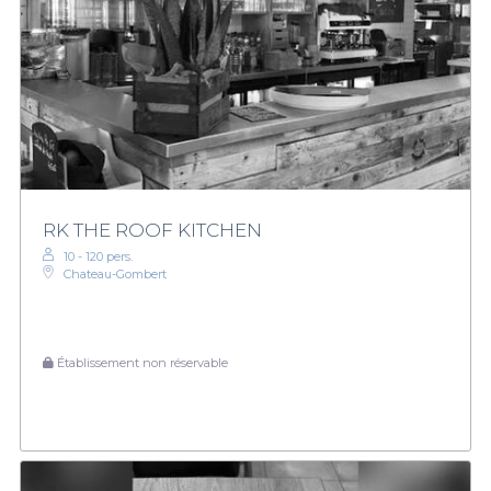
RK THE ROOF KITCHEN
10 - 120 pers.
Chateau-Gombert
Établissement non réservable