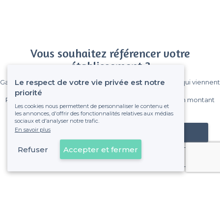
Vous souhaitez référencer votre
établissement ?
Le respect de votre vie privée est notre
Gagnez de nombreux clients parmi le million de visiteurs qui viennent
sur Privateaser chaque mois.
priorité
Pas de commissions et sans engagement, vous payez un montant
Les cookies nous permettent de personnaliser le contenu et
fixe sans risque de voir déraper la facture.
les annonces, d'offrir des fonctionnalités relatives aux médias
sociaux et d'analyser notre trafic.
En savoir plus
Référencer mon établissement
Refuser
Accepter et fermer
Déjà client
13e Arrondissement - Alentours