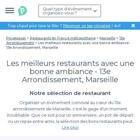
Quel type d'évènement
organisez-vous ?
✖
Trop chaud pour faire la fête ?
Réservez un bar climatisé
! ❄️🎉
Privateaser
Restaurants en France métropolitaine
Marseille
13e
Arrondissement
Les meilleurs restaurants avec une bonne ambiance -
13e Arrondissement, Marseille
Les meilleurs restaurants avec une
bonne ambiance - 13e
Arrondissement, Marseille
Notre sélection de restaurant
Organiser un événement convivial au cœur du 13e
arrondissement de Marseille, c'est le gage d'un moment
inoubliable. Que ce soit pour un anniversaire, un pot de départ
ou un repas entre amis, la sélection des bons restaurants peut
Lire plus
souvent devenir un casse-tête. Grâce à Privateaser, nous vous
simplifions la vie en vous proposant une variété d'établissements
Découvrez une variété d'établissements