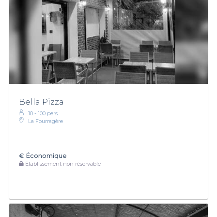
Bella Pizza
10 - 100 pers.
La Fourragère
€
Économique
Établissement non réservable